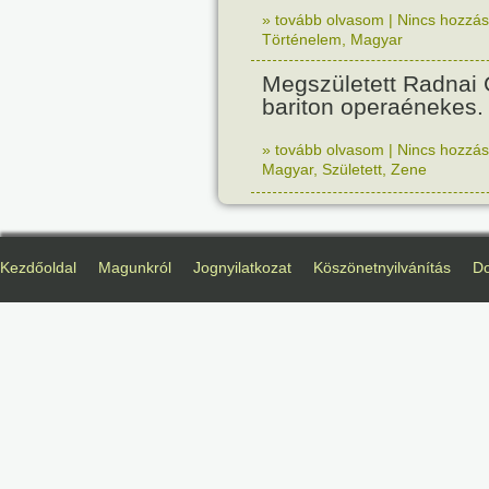
» tovább olvasom
|
Nincs hozzász
Történelem
,
Magyar
Megszületett Radnai
bariton operaénekes.
» tovább olvasom
|
Nincs hozzász
Magyar
,
Született
,
Zene
Kezdőoldal
Magunkról
Jognyilatkozat
Köszönetnyilvánítás
D