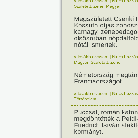
» tovább olvasom
|
Nincs hozzász
Született
,
Zene
,
Magyar
Megszületett Csenki 
Kossuth-díjas zenesz
karnagy, zenepedagó
elsősorban népdalfel
nótái ismertek.
» tovább olvasom
|
Nincs hozzász
Magyar
,
Született
,
Zene
Németország megtám
Franciaországot.
» tovább olvasom
|
Nincs hozzász
Történelem
Puccsal, román katon
megdöntötték a Peidl
Friedrich István alakít
kormányt.