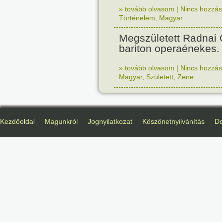
» tovább olvasom
|
Nincs hozzász
Történelem
,
Magyar
Megszületett Radnai
bariton operaénekes.
» tovább olvasom
|
Nincs hozzász
Magyar
,
Született
,
Zene
Kezdőoldal
Magunkról
Jognyilatkozat
Köszönetnyilvánítás
D