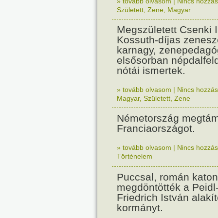
» tovább olvasom
|
Nincs hozzász
Született
,
Zene
,
Magyar
Megszületett Csenki 
Kossuth-díjas zenesz
karnagy, zenepedagó
elsősorban népdalfel
nótái ismertek.
» tovább olvasom
|
Nincs hozzász
Magyar
,
Született
,
Zene
Németország megtám
Franciaországot.
» tovább olvasom
|
Nincs hozzász
Történelem
Puccsal, román katon
megdöntötték a Peidl
Friedrich István alakít
kormányt.