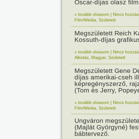
Oscar-díjas olasz fil
» tovább olvasom
|
Nincs hozzász
Film/Média
,
Született
Megszületett Reich Ká
Kossuth-díjas grafik
» tovább olvasom
|
Nincs hozzász
Alkotás
,
Magyar
,
Született
Megszületett Gene De
díjas amerikai-cseh ill
képregényszerző, raj
(Tom és Jerry, Popeye
» tovább olvasom
|
Nincs hozzász
Film/Média
,
Született
Ungváron megszületet
(Majlát Györgyné) fest
bábtervező.