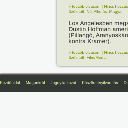
» tovább olvasom
|
Nincs hozzász
Született
,
Nő
,
Alkotás
,
Magyar
Los Angelesben megs
Dustin Hoffman ameri
(Pillangó, Aranyoská
kontra Kramer).
» tovább olvasom
|
Nincs hozzász
Született
,
Film/Média
Kezdőoldal
Magunkról
Jognyilatkozat
Köszönetnyilvánítás
D