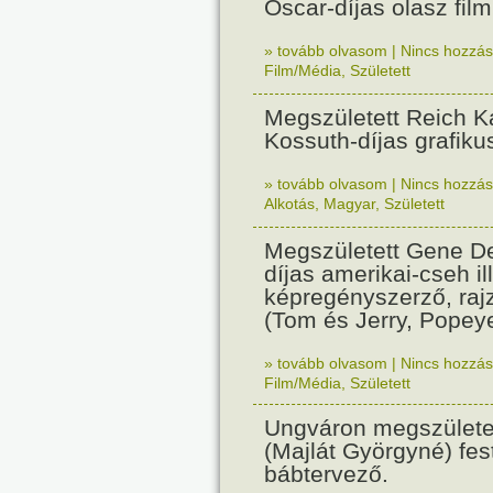
Oscar-díjas olasz fil
» tovább olvasom
|
Nincs hozzász
Film/Média
,
Született
Megszületett Reich Ká
Kossuth-díjas grafik
» tovább olvasom
|
Nincs hozzász
Alkotás
,
Magyar
,
Született
Megszületett Gene De
díjas amerikai-cseh ill
képregényszerző, raj
(Tom és Jerry, Popeye
» tovább olvasom
|
Nincs hozzász
Film/Média
,
Született
Ungváron megszületet
(Majlát Györgyné) fest
bábtervező.