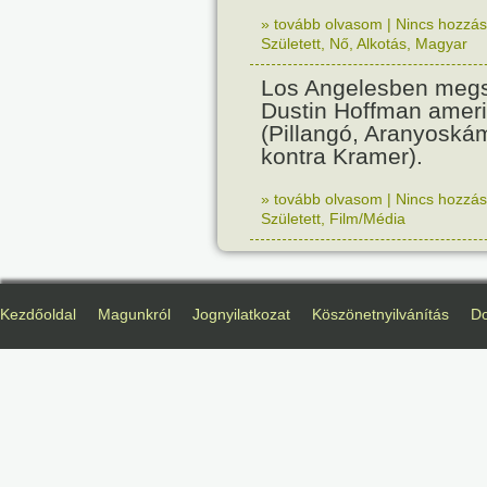
» tovább olvasom
|
Nincs hozzász
Született
,
Nő
,
Alkotás
,
Magyar
Los Angelesben megs
Dustin Hoffman ameri
(Pillangó, Aranyoská
kontra Kramer).
» tovább olvasom
|
Nincs hozzász
Született
,
Film/Média
Kezdőoldal
Magunkról
Jognyilatkozat
Köszönetnyilvánítás
D