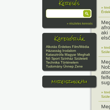
Keresés
» tov
Érde
Meg
» részletes keresés
afr
aki
Kategóriák
els
Alkotás
Érdekes
Film/Média
» tov
Házasság
Irodalom
Szüle
Katasztrófa
Magyar
Meghalt
Nő
Sport
Színház
Született
Meg
Technika
Történelem
Nob
Tudomány
Ünnep
Zene
ato
felf
mireiszunk.hu
sug
» tov
Szüle
Meg