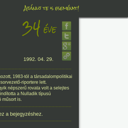
Ajánlj te is eseményt!
34
éve
éve
1992. 04. 29.
8. 08.
éve
zott, 1983-tól a társadalompolitikai
rvezető-riportere lett.
yik népszerű rovata volt a selejtes
dította a Nulladik típusú
 műsort is.
8. 08.
ez a bejegyzéshez.
éve