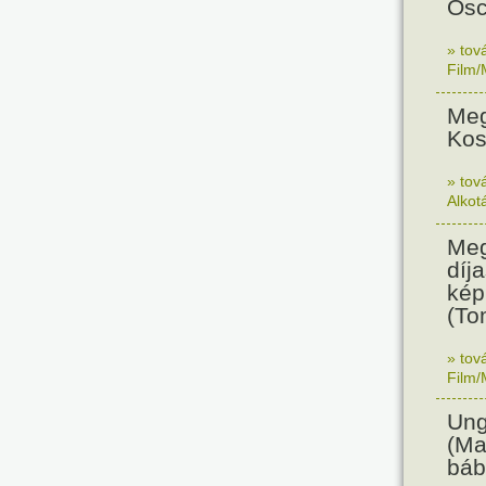
Osc
» tov
Film/
Meg
Kos
» tov
Alkot
Meg
díja
kép
(To
» tov
Film/
Ung
(Ma
báb