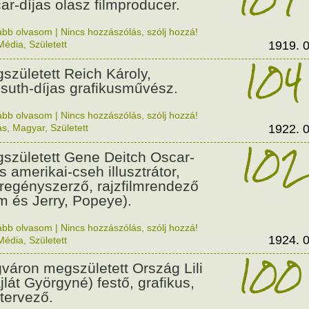
ar-díjas olasz filmproducer.
ább olvasom
|
Nincs hozzászólás, szólj hozzá!
Média
,
Született
1919. 0
104
született Reich Károly,
suth-díjas grafikusművész.
ább olvasom
|
Nincs hozzászólás, szólj hozzá!
ás
,
Magyar
,
Született
1922. 0
102
született Gene Deitch Oscar-
s amerikai-cseh illusztrátor,
regényszerző, rajzfilmrendező
m és Jerry, Popeye).
ább olvasom
|
Nincs hozzászólás, szólj hozzá!
1924. 0
Média
,
Született
100
váron megszületett Ország Lili
jlát Györgyné) festő, grafikus,
tervező.