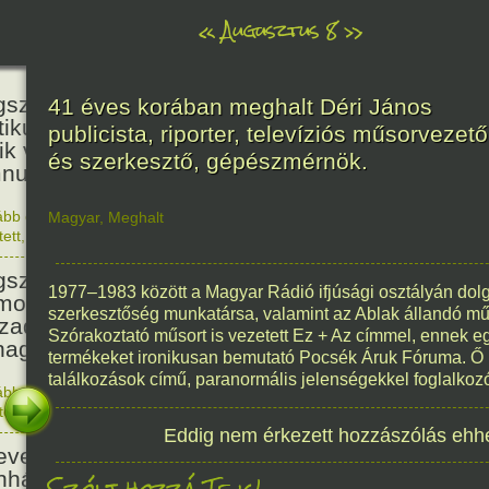
«
Augusztus 8
»
236
született Kölcsey Ferenc költő,
41 éves korában meghalt Déri János
itikus, akadémikus, a reformkor
publicista, riporter, televíziós műsorvezető
ik vezéregyénisége, a nemzeti
és szerkesztő, gépészmérnök.
nusz költője.
ább olvasom
|
1 hozzászólás, szólj Te is hozzá!
Magyar
,
Meghalt
1790. 0
tett
,
Történelem
,
Zene
,
Magyar
336
született Mikes Kelemen
1977–1983 között a Magyar Rádió ifjúsági osztályán dolgo
oáríró, műfordító, a XVIII.
szerkesztőség munkatársa, valamint az Ablak állandó műso
zadi magyar prózairodalom
Szórakoztató műsort is vezetett Ez + Az címmel, ennek eg
nagyobb alakja.
termékeket ironikusan bemutató Pocsék Áruk Fóruma. Ő in
találkozások című, paranormális jelenségekkel foglalkozó
ább olvasom
|
1 hozzászólás, szólj Te is hozzá!
1690. 0
tett
,
Történelem
,
Irodalom
,
Magyar
186
Eddig nem érkezett hozzászólás ehh
evezték a Pesti Magyar
nházat Nemzeti Színháznak.