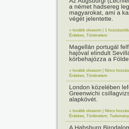
Az Augsburgi (Lechfe
a német hadsereg leg
magyarokat, ami a k
végét jelentette.
» tovább olvasom
|
1 hozzászólás
Érdekes
,
Történelem
Magellán portugál fel
hajóval elindult Sevil
körbehajózza a Földe
» tovább olvasom
|
Nincs hozzász
Érdekes
,
Történelem
London közelében lef
Greenwichi csillagviz
alapkövét.
» tovább olvasom
|
Nincs hozzász
Érdekes
,
Történelem
,
Tudomány
A Habsburg Birodalo