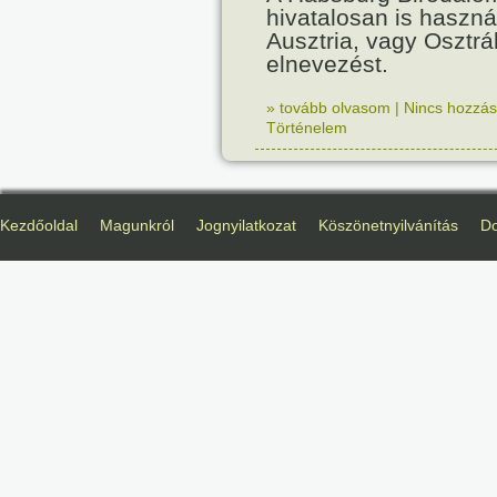
hivatalosan is haszná
Ausztria, vagy Osztr
elnevezést.
» tovább olvasom
|
Nincs hozzász
Történelem
Kezdőoldal
Magunkról
Jognyilatkozat
Köszönetnyilvánítás
D