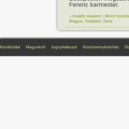
Ferenc karmester.
» tovább olvasom
|
Nincs hozzász
Magyar
,
Született
,
Zene
Kezdőoldal
Magunkról
Jognyilatkozat
Köszönetnyilvánítás
D