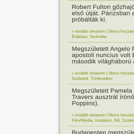
Robert Fulton gőzhaj
első útját. Párizsban
próbálták ki.
» tovább olvasom
|
Nincs hozzász
Érdekes
,
Technika
Megszületett Angelo R
apostoli nuncius volt
második világháború a
» tovább olvasom
|
Nincs hozzász
Született
,
Történelem
Megszületett Pamela
Travers ausztrál írón
Poppins).
» tovább olvasom
|
Nincs hozzász
Film/Média
,
Irodalom
,
Nő
,
Szület
Budapesten megszület