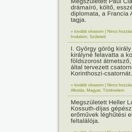
Megszületett Paul Cla
drámaíró, költő, essz
diplomata, a Francia
tagja.
» tovább olvasom
|
Nincs hozzász
Irodalom
,
Született
I. György görög királ
királyné felavatta a k
földszorost átmetsző,
által tervezett csatorn
Korinthoszi-csatornát
» tovább olvasom
|
Nincs hozzász
Alkotás
,
Magyar
,
Történelem
Megszületett Heller L
Kossuth-díjas gépés
erőművek léghűtési e
feltalálója.