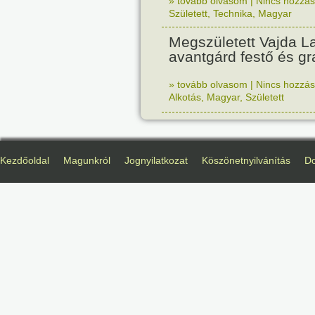
» tovább olvasom
|
Nincs hozzász
Született
,
Technika
,
Magyar
Megszületett Vajda La
avantgárd festő és gr
» tovább olvasom
|
Nincs hozzász
Alkotás
,
Magyar
,
Született
Kezdőoldal
Magunkról
Jognyilatkozat
Köszönetnyilvánítás
D