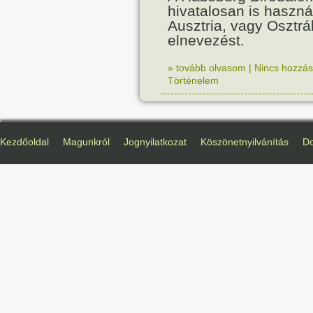
hivatalosan is haszná
Ausztria, vagy Osztr
elnevezést.
» tovább olvasom
|
Nincs hozzász
Történelem
Kezdőoldal
Magunkról
Jognyilatkozat
Köszönetnyilvánítás
D