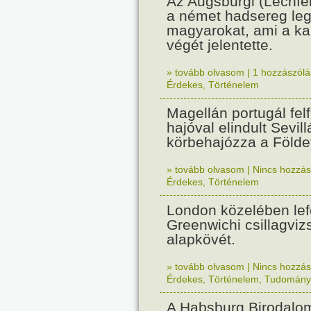
Az Augsburgi (Lechfe
a német hadsereg leg
magyarokat, ami a k
végét jelentette.
» tovább olvasom
|
1 hozzászólás
Érdekes
,
Történelem
Magellán portugál fel
hajóval elindult Sevil
körbehajózza a Földe
» tovább olvasom
|
Nincs hozzász
Érdekes
,
Történelem
London közelében lef
Greenwichi csillagviz
alapkövét.
» tovább olvasom
|
Nincs hozzász
Érdekes
,
Történelem
,
Tudomány
A Habsburg Birodalo