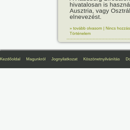
hivatalosan is haszná
Ausztria, vagy Osztr
elnevezést.
» tovább olvasom
|
Nincs hozzász
Történelem
Kezdőoldal
Magunkról
Jognyilatkozat
Köszönetnyilvánítás
D