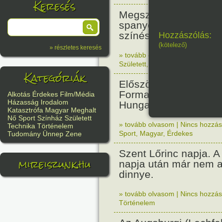
Keresés
Megszületett Antonio
spanyol származású 
színész. (Desperado,
Hozzászólás:
(kötelező)
» részletes keresés
» tovább olvasom
|
Nincs hozzász
Született
,
Film/Média
Kategóriák
Először rendeztek vil
Forma 1-es futamot a
Alkotás
Érdekes
Film/Média
Házasság
Irodalom
Hungaroringen.
Katasztrófa
Magyar
Meghalt
Nő
Sport
Színház
Született
» tovább olvasom
|
Nincs hozzász
Technika
Történelem
Sport
,
Magyar
,
Érdekes
Tudomány
Ünnep
Zene
Szent Lőrinc napja. A 
mireiszunk.hu
napja után már nem a
dinnye.
» tovább olvasom
|
Nincs hozzász
Történelem