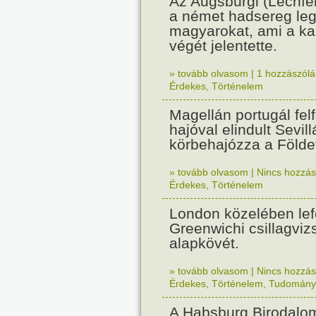
Az Augsburgi (Lechfe
a német hadsereg leg
magyarokat, ami a k
végét jelentette.
» tovább olvasom
|
1 hozzászólás
Érdekes
,
Történelem
Magellán portugál fel
hajóval elindult Sevil
körbehajózza a Földe
» tovább olvasom
|
Nincs hozzász
Érdekes
,
Történelem
London közelében lef
Greenwichi csillagviz
alapkövét.
» tovább olvasom
|
Nincs hozzász
Érdekes
,
Történelem
,
Tudomány
A Habsburg Birodalo