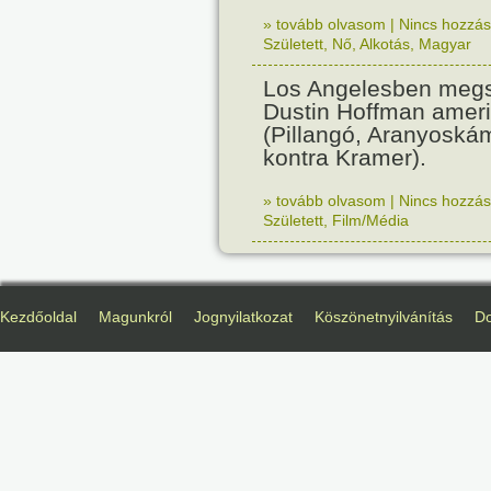
» tovább olvasom
|
Nincs hozzász
Született
,
Nő
,
Alkotás
,
Magyar
Los Angelesben megs
Dustin Hoffman ameri
(Pillangó, Aranyoská
kontra Kramer).
» tovább olvasom
|
Nincs hozzász
Született
,
Film/Média
Kezdőoldal
Magunkról
Jognyilatkozat
Köszönetnyilvánítás
D