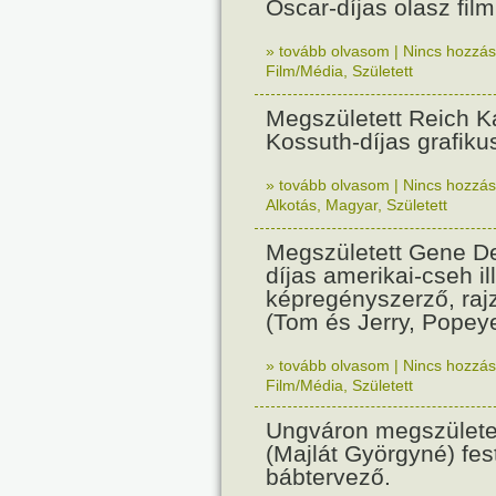
Oscar-díjas olasz fil
» tovább olvasom
|
Nincs hozzász
Film/Média
,
Született
Megszületett Reich Ká
Kossuth-díjas grafik
» tovább olvasom
|
Nincs hozzász
Alkotás
,
Magyar
,
Született
Megszületett Gene De
díjas amerikai-cseh ill
képregényszerző, raj
(Tom és Jerry, Popeye
» tovább olvasom
|
Nincs hozzász
Film/Média
,
Született
Ungváron megszületet
(Majlát Györgyné) fest
bábtervező.