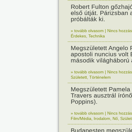
Robert Fulton gőzhaj
első útját. Párizsban
próbálták ki.
» tovább olvasom
|
Nincs hozzász
Érdekes
,
Technika
Megszületett Angelo R
apostoli nuncius volt
második világháború a
» tovább olvasom
|
Nincs hozzász
Született
,
Történelem
Megszületett Pamela
Travers ausztrál írón
Poppins).
» tovább olvasom
|
Nincs hozzász
Film/Média
,
Irodalom
,
Nő
,
Szület
Budapesten megszület