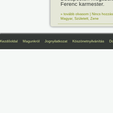
Ferenc karmester.
» tovább olvasom
|
Nincs hozzász
Magyar
,
Született
,
Zene
Kezdőoldal
Magunkról
Jognyilatkozat
Köszönetnyilvánítás
D