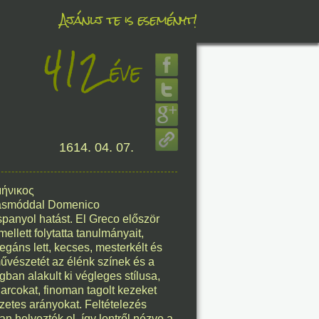
Ajánlj te is eseményt!
412
éve
éve
1614. 04. 07.
8. 08.
éve
μήνικος
rásmóddal Domenico
spanyol hatást. El Greco először
ellett folytatta tanulmányait,
gáns lett, kecses, mesterkélt és
művészetét az élénk színek és a
8. 08.
ban alakult ki végleges stílusa,
arcokat, finoman tagolt kezeket
éve
szetes arányokat. Feltételezés
 helyezték el, így lentről nézve a