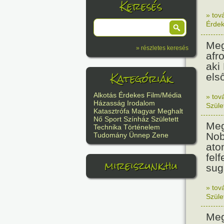
Keresés
» tov
Érde
Meg
» részletes keresés
afr
aki
Kategóriák
els
Alkotás
Érdekes
Film/Média
» tov
Házasság
Irodalom
Szüle
Katasztrófa
Magyar
Meghalt
Nő
Sport
Színház
Született
Meg
Technika
Történelem
Nob
Tudomány
Ünnep
Zene
ato
felf
mireiszunk.hu
sug
» tov
Szüle
Meg