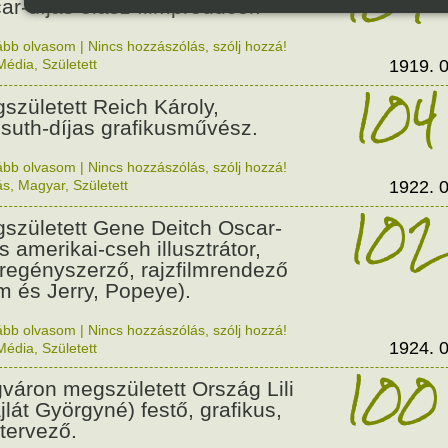
ar-díjas olasz filmproducer.
ább olvasom
|
Nincs hozzászólás, szólj hozzá!
Média
,
Született
1919. 0
104
született Reich Károly,
suth-díjas grafikusművész.
ább olvasom
|
Nincs hozzászólás, szólj hozzá!
ás
,
Magyar
,
Született
1922. 0
102
született Gene Deitch Oscar-
s amerikai-cseh illusztrátor,
regényszerző, rajzfilmrendező
m és Jerry, Popeye).
ább olvasom
|
Nincs hozzászólás, szólj hozzá!
1924. 0
Média
,
Született
100
váron megszületett Ország Lili
jlát Györgyné) festő, grafikus,
tervező.