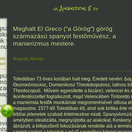
«
Augusztus 8
»
236
született Kölcsey Ferenc költő,
Meghalt El Greco ("a Görög") görög
itikus, akadémikus, a reformkor
származású spanyol festőművész, a
ik vezéregyénisége, a nemzeti
manierizmus mestere.
nusz költője.
ább olvasom
|
1 hozzászólás, szólj Te is hozzá!
Meghalt
,
Alkotás
1790. 0
tett
,
Történelem
,
Zene
,
Magyar
336
született Mikes Kelemen
Toledóban 73 éves korában halt meg. Eredeti nevén: Δο
oáríró, műfordító, a XVIII.
Θεοτοκόπουλος, Domenikosz Theotokopulosz, latinos í
zadi magyar prózairodalom
Theotocopuli. Művein egyesítette a bizánci, velencei és 
nagyobb alakja.
ikonfestészettel foglalkozott, majd Velencében Tintoretto m
a manierista festők munkáinak megismerésével stílusa ele
ább olvasom
|
1 hozzászólás, szólj Te is hozzá!
magasztos. 1577-től Toledóban élt, ahol sok kritika érte 
1690. 0
tett
,
Történelem
,
Irodalom
,
Magyar
186
bibliai jelenetek szabad értelmezése miatt. Spanyolország
amelyben idealizálta, megnyújtotta az alakokat. Keskeny 
evezték a Pesti Magyar
ábrázolt, a kifejezőerő fokozásának rendelte alá a termé
nházat Nemzeti Színháznak.
szerint ezeket a képeket a néző szeméhez képest magasan