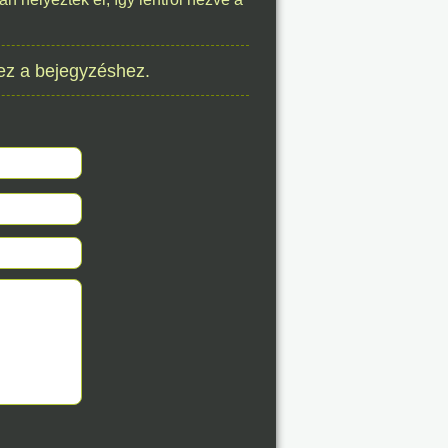
8. 08.
ez a bejegyzéshez.
éve
8. 08.
éve
8. 08.