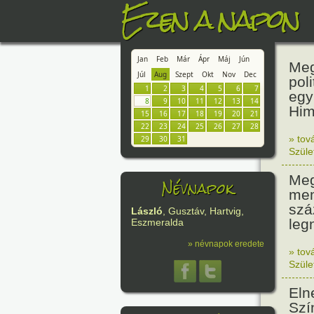
Ezen a napon
Jan
Feb
Már
Ápr
Máj
Jún
Meg
Júl
Aug
Szept
Okt
Nov
Dec
pol
1
2
3
4
5
6
7
egy
8
9
10
11
12
13
14
Him
15
16
17
18
19
20
21
22
23
24
25
26
27
28
» tov
29
30
31
Szüle
Meg
Névnapok
mem
szá
László
, Gusztáv, Hartvig,
leg
Eszmeralda
» névnapok eredete
» tov
Szüle
Eln
Szí