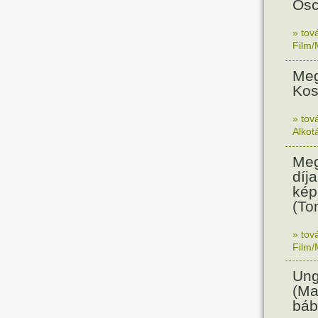
Osc
» tov
Film/
Meg
Kos
» tov
Alkot
Meg
díja
kép
(To
» tov
Film/
Ung
(Ma
báb