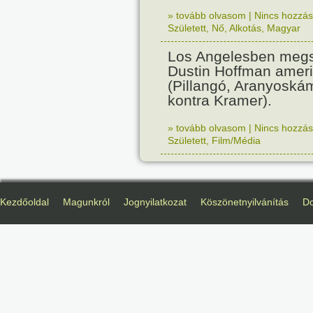
» tovább olvasom
|
Nincs hozzász
Született
,
Nő
,
Alkotás
,
Magyar
Los Angelesben megs
Dustin Hoffman ameri
(Pillangó, Aranyoská
kontra Kramer).
» tovább olvasom
|
Nincs hozzász
Született
,
Film/Média
Kezdőoldal
Magunkról
Jognyilatkozat
Köszönetnyilvánítás
D