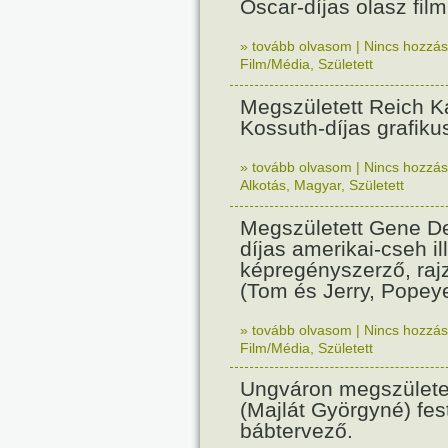
Oscar-díjas olasz fil
» tovább olvasom
|
Nincs hozzász
Film/Média
,
Született
Megszületett Reich Ká
Kossuth-díjas grafik
» tovább olvasom
|
Nincs hozzász
Alkotás
,
Magyar
,
Született
Megszületett Gene De
díjas amerikai-cseh ill
képregényszerző, raj
(Tom és Jerry, Popeye
» tovább olvasom
|
Nincs hozzász
Film/Média
,
Született
Ungváron megszületet
(Majlát Györgyné) fest
bábtervező.