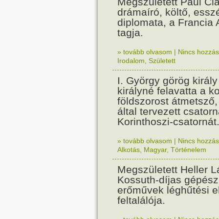
Megszületett Paul Cla
drámaíró, költő, essz
diplomata, a Francia
tagja.
» tovább olvasom
|
Nincs hozzász
Irodalom
,
Született
I. György görög királ
királyné felavatta a k
földszorost átmetsző,
által tervezett csatorn
Korinthoszi-csatornát
» tovább olvasom
|
Nincs hozzász
Alkotás
,
Magyar
,
Történelem
Megszületett Heller L
Kossuth-díjas gépés
erőművek léghűtési e
feltalálója.