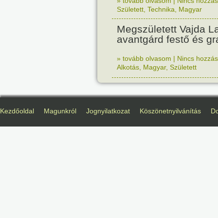
» tovább olvasom
|
Nincs hozzász
Született
,
Technika
,
Magyar
Megszületett Vajda La
avantgárd festő és gr
» tovább olvasom
|
Nincs hozzász
Alkotás
,
Magyar
,
Született
Kezdőoldal
Magunkról
Jognyilatkozat
Köszönetnyilvánítás
D