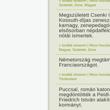
» tovább olvasom
|
Nincs hozzász
Született
,
Zene
,
Magyar
Megszületett Csenki 
Kossuth-díjas zenesz
karnagy, zenepedagó
elsősorban népdalfel
nótái ismertek.
» tovább olvasom
|
Nincs hozzász
Magyar
,
Született
,
Zene
Németország megtám
Franciaországot.
» tovább olvasom
|
Nincs hozzász
Történelem
Puccsal, román katon
megdöntötték a Peidl
Friedrich István alakít
kormányt.