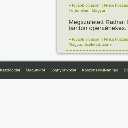
» tovább olvasom
|
Nincs hozzász
Történelem
,
Magyar
Megszületett Radnai
bariton operaénekes.
» tovább olvasom
|
Nincs hozzász
Magyar
,
Született
,
Zene
Kezdőoldal
Magunkról
Jognyilatkozat
Köszönetnyilvánítás
D