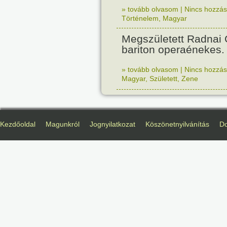
» tovább olvasom
|
Nincs hozzász
Történelem
,
Magyar
Megszületett Radnai
bariton operaénekes.
» tovább olvasom
|
Nincs hozzász
Magyar
,
Született
,
Zene
Kezdőoldal
Magunkról
Jognyilatkozat
Köszönetnyilvánítás
D