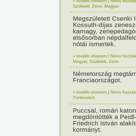
» tovább olvasom
|
Nincs hozzász
Született
,
Zene
,
Magyar
Megszületett Csenki 
Kossuth-díjas zenesz
karnagy, zenepedagó
elsősorban népdalfel
nótái ismertek.
» tovább olvasom
|
Nincs hozzász
Magyar
,
Született
,
Zene
Németország megtám
Franciaországot.
» tovább olvasom
|
Nincs hozzász
Történelem
Puccsal, román katon
megdöntötték a Peidl
Friedrich István alakít
kormányt.