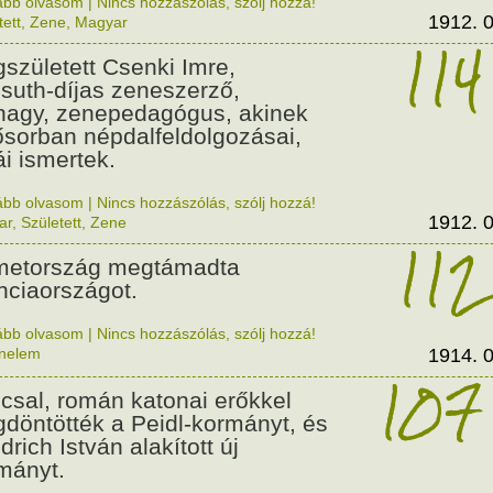
ább olvasom
|
Nincs hozzászólás, szólj hozzá!
1912. 0
tett
,
Zene
,
Magyar
114
született Csenki Imre,
suth-díjas zeneszerző,
nagy, zenepedagógus, akinek
ősorban népdalfeldolgozásai,
ái ismertek.
ább olvasom
|
Nincs hozzászólás, szólj hozzá!
1912. 0
ar
,
Született
,
Zene
112
etország megtámadta
nciaországot.
ább olvasom
|
Nincs hozzászólás, szólj hozzá!
énelem
1914. 0
107
csal, román katonai erőkkel
döntötték a Peidl-kormányt, és
drich István alakított új
mányt.