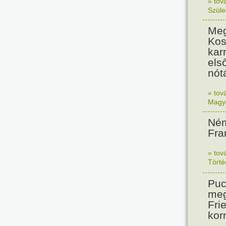
» tov
Szüle
Meg
Kos
kar
els
nót
» tov
Magy
Ném
Fra
» tov
Tört
Puc
meg
Frie
kor