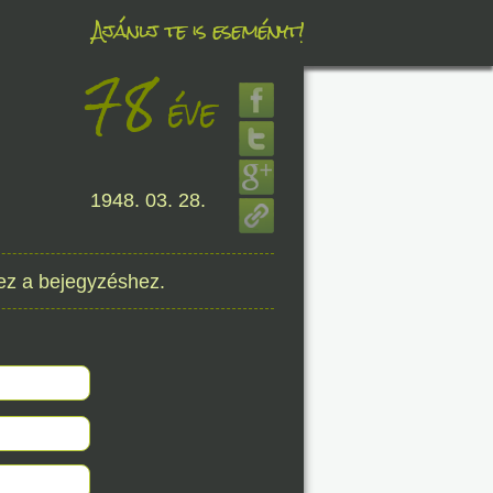
Ajánlj te is eseményt!
78
éve
éve
1948. 03. 28.
8. 07.
éve
ez a bejegyzéshez.
8. 07.
éve