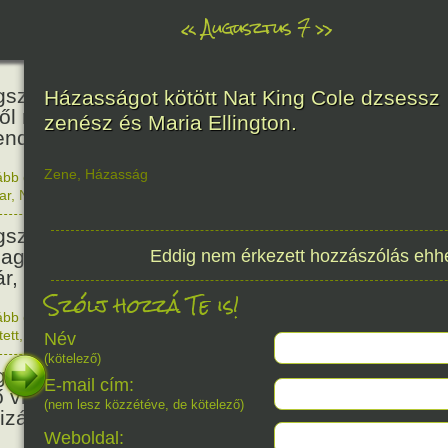
«
Augusztus 7
»
466
született Báthori Erzsébet,
Házasságot kötött Nat King Cole dzsessz
ről rémséges és kegyetlen
zenész és Maria Ellington.
endák éltek.
Zene
,
Házasság
ább olvasom
|
Nincs hozzászólás, szólj hozzá!
1560. 0
ar
,
Nő
,
Történelem
201
született Kondor Gusztáv
llagász, matematikus, egyetemi
Eddig nem érkezett hozzászólás ehh
ár, akadémikus.
Szólj hozzá Te is!
ább olvasom
|
Nincs hozzászólás, szólj hozzá!
1825. 0
tett
,
Technika
,
Magyar
Név
150
(kötelező)
született Mata Hari, a híres
E-mail cím:
ő világháborús táncosnő,
(nem lesz közzétéve, de kötelező)
tizán és kém.
Weboldal: