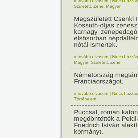
» tovább olvasom
|
Nincs hozzász
Született
,
Zene
,
Magyar
Megszületett Csenki 
Kossuth-díjas zenesz
karnagy, zenepedagó
elsősorban népdalfel
nótái ismertek.
» tovább olvasom
|
Nincs hozzász
Magyar
,
Született
,
Zene
Németország megtám
Franciaországot.
» tovább olvasom
|
Nincs hozzász
Történelem
Puccsal, román katon
megdöntötték a Peidl
Friedrich István alakít
kormányt.