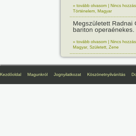
» tovább olvasom
|
Nincs hozzász
Történelem
,
Magyar
Megszületett Radnai
bariton operaénekes.
» tovább olvasom
|
Nincs hozzász
Magyar
,
Született
,
Zene
Kezdőoldal
Magunkról
Jognyilatkozat
Köszönetnyilvánítás
D