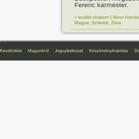
Ferenc karmester.
» tovább olvasom
|
Nincs hozzász
Magyar
,
Született
,
Zene
Kezdőoldal
Magunkról
Jognyilatkozat
Köszönetnyilvánítás
D