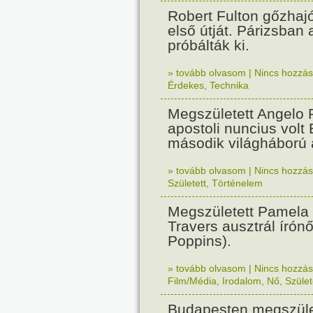
Robert Fulton gőzhaj
első útját. Párizsban
próbálták ki.
» tovább olvasom
|
Nincs hozzász
Érdekes
,
Technika
Megszületett Angelo R
apostoli nuncius volt
második világháború a
» tovább olvasom
|
Nincs hozzász
Született
,
Történelem
Megszületett Pamela
Travers ausztrál írón
Poppins).
» tovább olvasom
|
Nincs hozzász
Film/Média
,
Irodalom
,
Nő
,
Szület
Budapesten megszület