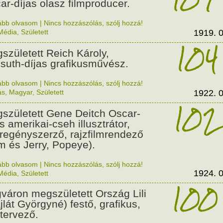
ar-díjas olasz filmproducer.
ább olvasom
|
Nincs hozzászólás, szólj hozzá!
Média
,
Született
1919. 0
104
született Reich Károly,
suth-díjas grafikusművész.
ább olvasom
|
Nincs hozzászólás, szólj hozzá!
ás
,
Magyar
,
Született
1922. 0
102
született Gene Deitch Oscar-
s amerikai-cseh illusztrátor,
regényszerző, rajzfilmrendező
m és Jerry, Popeye).
ább olvasom
|
Nincs hozzászólás, szólj hozzá!
1924. 0
Média
,
Született
100
váron megszületett Ország Lili
jlát Györgyné) festő, grafikus,
tervező.