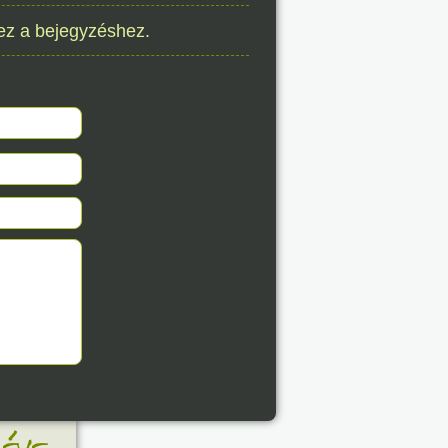
ez a bejegyzéshez.
8. 08.
éve
8. 08.
éve
8. 08.