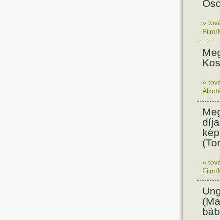
Osc
» tov
Film/
Meg
Kos
» tov
Alkot
Meg
díja
kép
(To
» tov
Film/
Ung
(Ma
báb