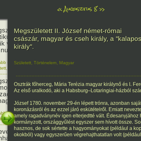
«
Augusztus 8
»
236
született Kölcsey Ferenc költő,
Megszületett II. József német-római
itikus, akadémikus, a reformkor
császár, magyar és cseh király, a "kalapo
ik vezéregyénisége, a nemzeti
király".
nusz költője.
ább olvasom
|
1 hozzászólás, szólj Te is hozzá!
Született
,
Történelem
,
Magyar
1790. 0
tett
,
Történelem
,
Zene
,
Magyar
336
született Mikes Kelemen
Osztrák főherceg, Mária Terézia magyar királynő és I. Fer
oáríró, műfordító, a XVIII.
Az első uralkodó, aki a Habsburg–Lotaringiai-házból szá
zadi magyar prózairodalom
nagyobb alakja.
József 1780. november 29-én lépett trónra, azonban sajá
koronázásról és az ezzel járó eskütételről. Emiatt nevezt
ább olvasom
|
1 hozzászólás, szólj Te is hozzá!
amely ragadványnév igen elterjedtté vált. Édesanyjához
1690. 0
tett
,
Történelem
,
Irodalom
,
Magyar
186
kormányzott, országgyűlést egyszer sem hívott össze. So
hasznos, de sok sértette a hagyományokat (például a kop
evezték a Pesti Magyar
okokból) vagy egyszerűen végrehajthatatlan volt (például 
nházat Nemzeti Színháznak.