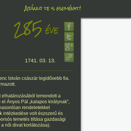
Ajánlj te is eseményt!
285
éve
éve
s
1741. 03. 13.
8. 08.
éve
enc István császár legidősebb fia.
rmazott.
t elhatározásából lemondott a
e el Ányos Pál „kalapos királynak”,
 hasonlóan rendeletekkel
8. 08.
k intézkedése volt észszerű és
orsós temetés tiltása gazdasági
éve
a női divat korlátozása).