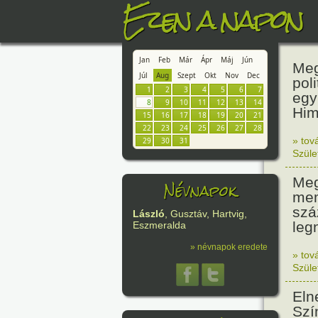
Ezen a napon
Jan
Feb
Már
Ápr
Máj
Jún
Meg
Júl
Aug
Szept
Okt
Nov
Dec
pol
1
2
3
4
5
6
7
egy
8
9
10
11
12
13
14
Him
15
16
17
18
19
20
21
22
23
24
25
26
27
28
» tov
29
30
31
Szüle
Meg
Névnapok
mem
szá
László
, Gusztáv, Hartvig,
leg
Eszmeralda
» névnapok eredete
» tov
Szüle
Eln
Szí