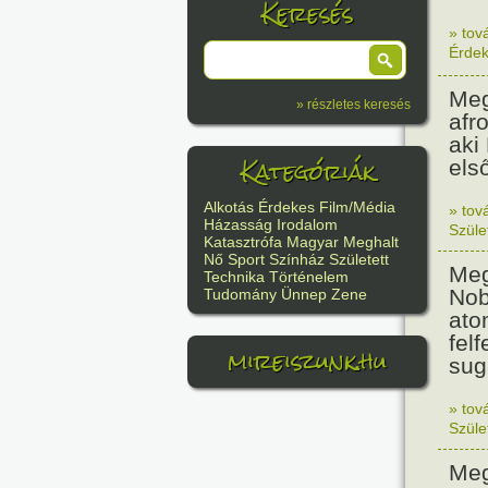
Keresés
» tov
Érde
Meg
» részletes keresés
afr
aki
Kategóriák
els
Alkotás
Érdekes
Film/Média
» tov
Házasság
Irodalom
Szüle
Katasztrófa
Magyar
Meghalt
Nő
Sport
Színház
Született
Meg
Technika
Történelem
Nob
Tudomány
Ünnep
Zene
ato
felf
mireiszunk.hu
sug
» tov
Szüle
Meg