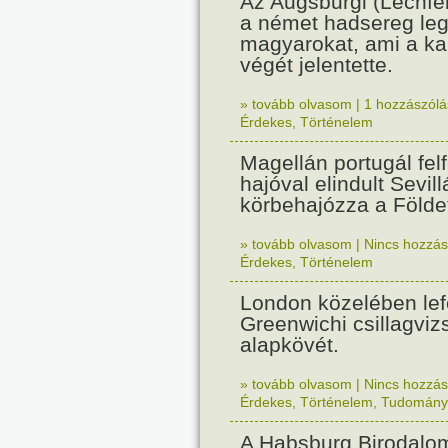
Az Augsburgi (Lechfe
a német hadsereg leg
magyarokat, ami a k
végét jelentette.
» tovább olvasom
|
1 hozzászólás
Érdekes
,
Történelem
Magellán portugál fel
hajóval elindult Sevil
körbehajózza a Földe
» tovább olvasom
|
Nincs hozzász
Érdekes
,
Történelem
London közelében lef
Greenwichi csillagviz
alapkövét.
» tovább olvasom
|
Nincs hozzász
Érdekes
,
Történelem
,
Tudomány
A Habsburg Birodalo