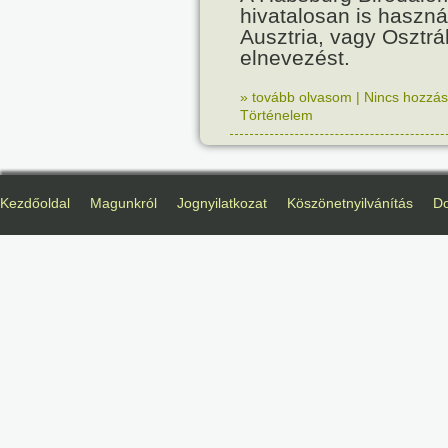
hivatalosan is haszná
Ausztria, vagy Osztr
elnevezést.
» tovább olvasom
|
Nincs hozzász
Történelem
Kezdőoldal
Magunkról
Jognyilatkozat
Köszönetnyilvánítás
D