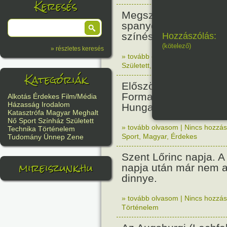
Keresés
Megszületett Antonio
spanyol származású 
színész. (Desperado,
Hozzászólás:
(kötelező)
» részletes keresés
» tovább olvasom
|
Nincs hozzász
Született
,
Film/Média
Kategóriák
Először rendeztek vil
Forma 1-es futamot a
Alkotás
Érdekes
Film/Média
Házasság
Irodalom
Hungaroringen.
Katasztrófa
Magyar
Meghalt
Nő
Sport
Színház
Született
» tovább olvasom
|
Nincs hozzász
Technika
Történelem
Sport
,
Magyar
,
Érdekes
Tudomány
Ünnep
Zene
Szent Lőrinc napja. A 
mireiszunk.hu
napja után már nem a
dinnye.
» tovább olvasom
|
Nincs hozzász
Történelem