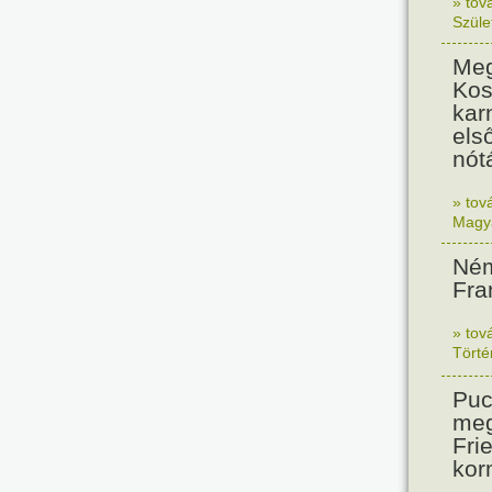
» tov
Szüle
Meg
Kos
kar
els
nót
» tov
Magy
Ném
Fra
» tov
Tört
Puc
meg
Frie
kor