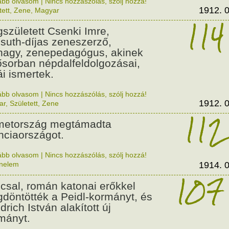
ább olvasom
|
Nincs hozzászólás, szólj hozzá!
1912. 0
tett
,
Zene
,
Magyar
114
született Csenki Imre,
suth-díjas zeneszerző,
nagy, zenepedagógus, akinek
ősorban népdalfeldolgozásai,
ái ismertek.
ább olvasom
|
Nincs hozzászólás, szólj hozzá!
1912. 0
ar
,
Született
,
Zene
112
etország megtámadta
nciaországot.
ább olvasom
|
Nincs hozzászólás, szólj hozzá!
énelem
1914. 0
107
csal, román katonai erőkkel
döntötték a Peidl-kormányt, és
drich István alakított új
mányt.