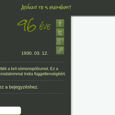
Ajánlj te is eseményt!
96
éve
éve
8. 07.
1930. 03. 12.
éve
tték a brit sómonopóliumot. Ez a
Birodalommal India függetlenségéért.
8. 07.
ez a bejegyzéshez.
éve