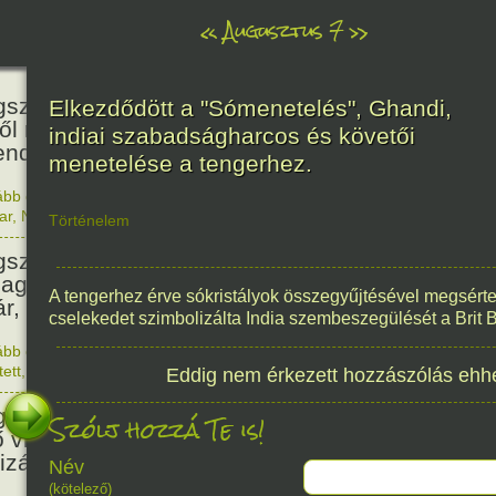
«
Augusztus 7
»
466
született Báthori Erzsébet,
Elkezdődött a "Sómenetelés", Ghandi,
ről rémséges és kegyetlen
indiai szabadságharcos és követői
endák éltek.
menetelése a tengerhez.
ább olvasom
|
Nincs hozzászólás, szólj hozzá!
1560. 0
ar
,
Nő
,
Történelem
Történelem
201
született Kondor Gusztáv
llagász, matematikus, egyetemi
A tengerhez érve sókristályok összegyűjtésével megsérte
ár, akadémikus.
cselekedet szimbolizálta India szembeszegülését a Brit 
ább olvasom
|
Nincs hozzászólás, szólj hozzá!
1825. 0
tett
,
Technika
,
Magyar
Eddig nem érkezett hozzászólás ehh
150
született Mata Hari, a híres
Szólj hozzá Te is!
ő világháborús táncosnő,
tizán és kém.
Név
(kötelező)