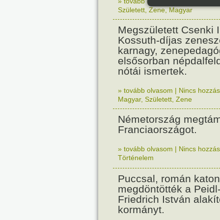
» tovább olvasom
|
Nincs hozzász
Született
,
Zene
,
Magyar
Megszületett Csenki 
Kossuth-díjas zenesz
karnagy, zenepedagó
elsősorban népdalfel
nótái ismertek.
» tovább olvasom
|
Nincs hozzász
Magyar
,
Született
,
Zene
Németország megtám
Franciaországot.
» tovább olvasom
|
Nincs hozzász
Történelem
Puccsal, román katon
megdöntötték a Peidl
Friedrich István alakít
kormányt.