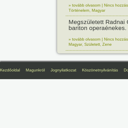
» tovább olvasom
|
Nincs hozzász
Történelem
,
Magyar
Megszületett Radnai
bariton operaénekes.
» tovább olvasom
|
Nincs hozzász
Magyar
,
Született
,
Zene
Kezdőoldal
Magunkról
Jognyilatkozat
Köszönetnyilvánítás
D