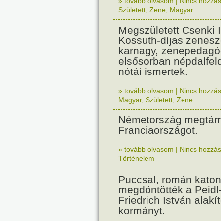
» tovább olvasom
|
Nincs hozzász
Született
,
Zene
,
Magyar
Megszületett Csenki 
Kossuth-díjas zenesz
karnagy, zenepedagó
elsősorban népdalfel
nótái ismertek.
» tovább olvasom
|
Nincs hozzász
Magyar
,
Született
,
Zene
Németország megtám
Franciaországot.
» tovább olvasom
|
Nincs hozzász
Történelem
Puccsal, román katon
megdöntötték a Peidl
Friedrich István alakít
kormányt.