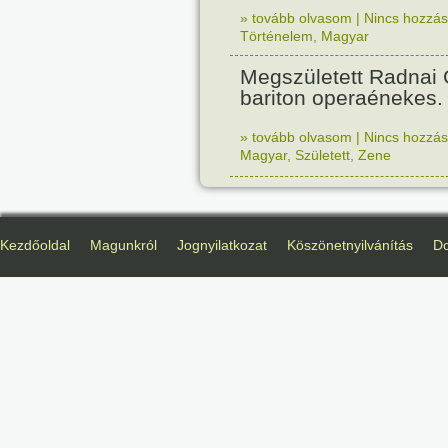
» tovább olvasom
|
Nincs hozzász
Történelem
,
Magyar
Megszületett Radnai
bariton operaénekes.
» tovább olvasom
|
Nincs hozzász
Magyar
,
Született
,
Zene
Kezdőoldal
Magunkról
Jognyilatkozat
Köszönetnyilvánítás
D