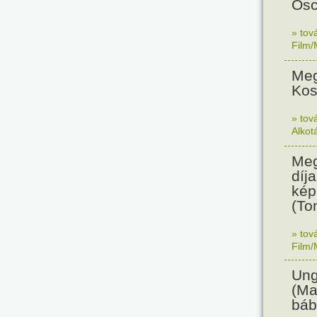
Osc
» tov
Film/
Meg
Kos
» tov
Alkot
Meg
díja
kép
(To
» tov
Film/
Ung
(Ma
báb