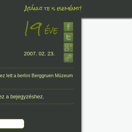
Ajánlj te is eseményt!
19
éve
éve
2007. 02. 23.
8. 08.
éve
ez lett a berlini Berggruen Múzeum
ez a bejegyzéshez.
8. 08.
éve