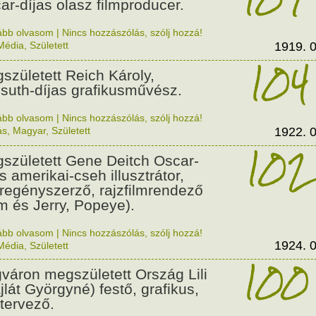
ar-díjas olasz filmproducer.
ább olvasom
|
Nincs hozzászólás, szólj hozzá!
Média
,
Született
1919. 0
104
született Reich Károly,
suth-díjas grafikusművész.
ább olvasom
|
Nincs hozzászólás, szólj hozzá!
ás
,
Magyar
,
Született
1922. 0
102
született Gene Deitch Oscar-
s amerikai-cseh illusztrátor,
regényszerző, rajzfilmrendező
m és Jerry, Popeye).
ább olvasom
|
Nincs hozzászólás, szólj hozzá!
1924. 0
Média
,
Született
100
váron megszületett Ország Lili
jlát Györgyné) festő, grafikus,
tervező.