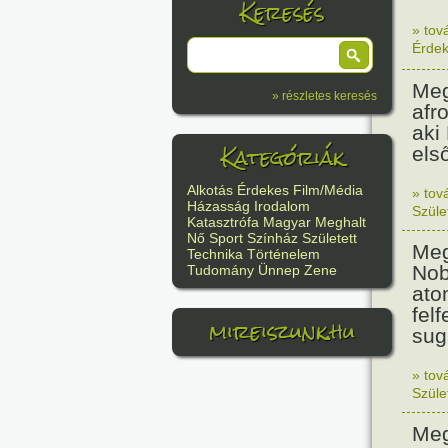
Keresés
» tov
Érde
Meg
» részletes keresés
afr
aki
Kategóriák
els
Alkotás
Érdekes
Film/Média
» tov
Házasság
Irodalom
Szüle
Katasztrófa
Magyar
Meghalt
Nő
Sport
Színház
Született
Meg
Technika
Történelem
Nob
Tudomány
Ünnep
Zene
ato
felf
mireiszunk.hu
sug
» tov
Szüle
Meg