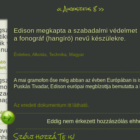
«
Augusztus 8
»
236
született Kölcsey Ferenc költő,
Edison megkapta a szabadalmi védelmet
itikus, akadémikus, a reformkor
a fonográf (hangíró) nevű készülekre.
ik vezéregyénisége, a nemzeti
nusz költője.
Érdekes
,
Alkotás
,
Technika
,
Magyar
ább olvasom
|
1 hozzászólás, szólj Te is hozzá!
1790. 0
tett
,
Történelem
,
Zene
,
Magyar
336
született Mikes Kelemen
A mai gramofon őse még abban az évben Európában is ism
oáríró, műfordító, a XVIII.
Puskás Tivadar, Edison európai megbízottja bemutatta 
zadi magyar prózairodalom
nagyobb alakja.
Az eredeti dokumentum itt látható.
ább olvasom
|
1 hozzászólás, szólj Te is hozzá!
1690. 0
tett
,
Történelem
,
Irodalom
,
Magyar
Eddig nem érkezett hozzászólás ehh
186
evezték a Pesti Magyar
Szólj hozzá Te is!
nházat Nemzeti Színháznak.