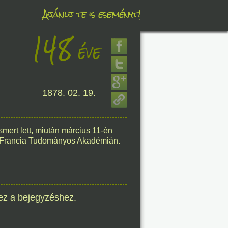
Ajánlj te is eseményt!
148
éve
éve
1878. 02. 19.
8. 08.
éve
ert lett, miután március 11-én
a Francia Tudományos Akadémián.
8. 08.
ez a bejegyzéshez.
éve