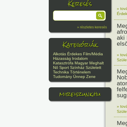
Keresés
» tov
Érde
Meg
» részletes keresés
afr
aki
Kategóriák
els
Alkotás
Érdekes
Film/Média
» tov
Házasság
Irodalom
Szüle
Katasztrófa
Magyar
Meghalt
Nő
Sport
Színház
Született
Meg
Technika
Történelem
Nob
Tudomány
Ünnep
Zene
ato
felf
mireiszunk.hu
sug
» tov
Szüle
Meg