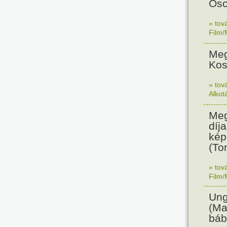
Osc
» tov
Film/
Meg
Kos
» tov
Alkot
Meg
díja
kép
(To
» tov
Film/
Ung
(Ma
báb