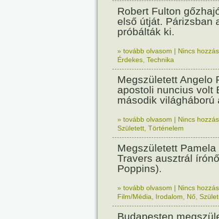
Robert Fulton gőzhaj
első útját. Párizsban
próbálták ki.
» tovább olvasom
|
Nincs hozzász
Érdekes
,
Technika
Megszületett Angelo R
apostoli nuncius volt
második világháború a
» tovább olvasom
|
Nincs hozzász
Született
,
Történelem
Megszületett Pamela
Travers ausztrál írón
Poppins).
» tovább olvasom
|
Nincs hozzász
Film/Média
,
Irodalom
,
Nő
,
Szület
Budapesten megszület