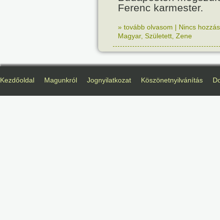
Ferenc karmester.
» tovább olvasom
|
Nincs hozzász
Magyar
,
Született
,
Zene
Kezdőoldal
Magunkról
Jognyilatkozat
Köszönetnyilvánítás
D