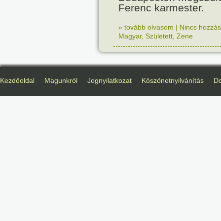
Ferenc karmester.
» tovább olvasom
|
Nincs hozzász
Magyar
,
Született
,
Zene
Kezdőoldal
Magunkról
Jognyilatkozat
Köszönetnyilvánítás
D