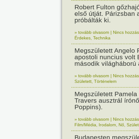
Robert Fulton gőzhaj
első útját. Párizsban
próbálták ki.
» tovább olvasom
|
Nincs hozzász
Érdekes
,
Technika
Megszületett Angelo R
apostoli nuncius volt
második világháború a
» tovább olvasom
|
Nincs hozzász
Született
,
Történelem
Megszületett Pamela
Travers ausztrál írón
Poppins).
» tovább olvasom
|
Nincs hozzász
Film/Média
,
Irodalom
,
Nő
,
Szület
Budapesten megszület