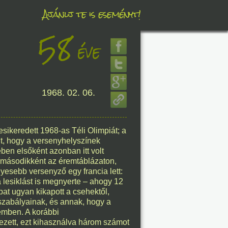
Ajánlj te is eseményt!
58
éve
éve
1968. 02. 06.
8. 07.
éve
sikeredett 1968-as Téli Olimpiát; a
, hogy a versenyhelyszínek
ében elsőként azonban itt volt
t másodikként az éremtáblázaton,
8. 07.
yesebb versenyző egy francia lett:
a lesiklást is megnyerte – ahogy 12
éve
pat ugyan kikapott a csehektől,
 szabályainak, és annak, hogy a
emben. A korábbi
ezett, ezt kihasználva három számot