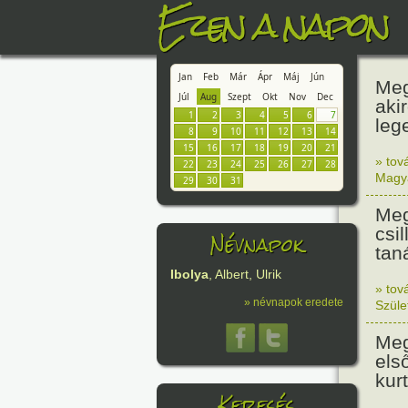
Ezen a napon
Jan
Feb
Már
Ápr
Máj
Jún
Meg
Júl
Aug
Szept
Okt
Nov
Dec
aki
1
2
3
4
5
6
7
leg
8
9
10
11
12
13
14
15
16
17
18
19
20
21
» tov
22
23
24
25
26
27
28
Magy
29
30
31
Meg
csi
Névnapok
tan
Ibolya
, Albert, Ulrik
» tov
» névnapok eredete
Szüle
Meg
els
kur
Keresés