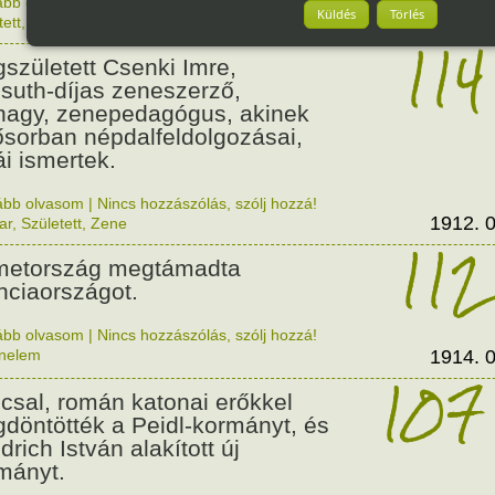
ább olvasom
|
Nincs hozzászólás, szólj hozzá!
Küldés
Törlés
1912. 0
tett
,
Zene
,
Magyar
114
született Csenki Imre,
suth-díjas zeneszerző,
nagy, zenepedagógus, akinek
ősorban népdalfeldolgozásai,
ái ismertek.
ább olvasom
|
Nincs hozzászólás, szólj hozzá!
1912. 0
ar
,
Született
,
Zene
112
etország megtámadta
nciaországot.
ább olvasom
|
Nincs hozzászólás, szólj hozzá!
énelem
1914. 0
107
csal, román katonai erőkkel
döntötték a Peidl-kormányt, és
drich István alakított új
mányt.