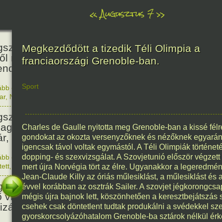
«
Augusztus 7
»
466
született Báthori Erzsébet,
Megkezdődött a tizedik Téli Olimpia a
ről rémséges és kegyetlen
franciaországi Grenoble-ban.
endák éltek.
Sport
ább olvasom
|
Nincs hozzászólás, szólj hozzá!
1560. 0
ar
,
Nő
,
Történelem
201
született Kondor Gusztáv
llagász, matematikus, egyetemi
Charles de Gaulle nyitotta meg Grenoble-ban a kissé félre
ár, akadémikus.
gondokat az okozta versenyzőknek és nézőknek egyaránt
igencsak távol voltak egymástól. A Téli Olimpiák történet
dopping- és szexvizsgálat. A Szovjetunió először végzet
ább olvasom
|
Nincs hozzászólás, szólj hozzá!
1825. 0
tett
,
Technika
,
Magyar
mert újra Norvégia tört az élre. Ugyanakkor a legeredmén
150
Jean-Claude Killy az óriás műlesiklást, a műlesiklást és 
született Mata Hari, a híres
évvel korábban az osztrák Sailer. A szovjet jégkorongcsa
ő világháborús táncosnő,
mégis újra bajnok lett, köszönhetően a keresztbejátszás
tizán és kém.
csehek csak döntetlent tudtak produkálni a svédekkel sz
gyorskorcsolyázóhatalom Grenoble-ba sztárok nélkül érk