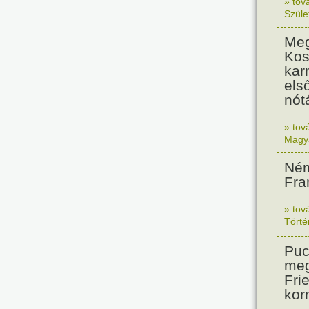
» tov
Szüle
Meg
Kos
kar
els
nót
» tov
Magy
Ném
Fra
» tov
Tört
Puc
meg
Frie
kor