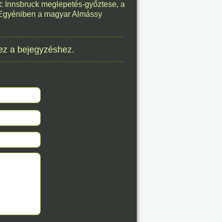
t: Innsbruck meglepetés-győztese, a
8. 07.
 Egyéniben a magyar Almássy
éve
ez a bejegyzéshez.
8. 07.
éve
8. 07.
éve