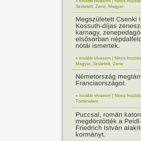
» tovább olvasom
|
Nincs hozzász
Született
,
Zene
,
Magyar
Megszületett Csenki 
Kossuth-díjas zenesz
karnagy, zenepedagó
elsősorban népdalfel
nótái ismertek.
» tovább olvasom
|
Nincs hozzász
Magyar
,
Született
,
Zene
Németország megtám
Franciaországot.
» tovább olvasom
|
Nincs hozzász
Történelem
Puccsal, román katon
megdöntötték a Peidl
Friedrich István alakít
kormányt.