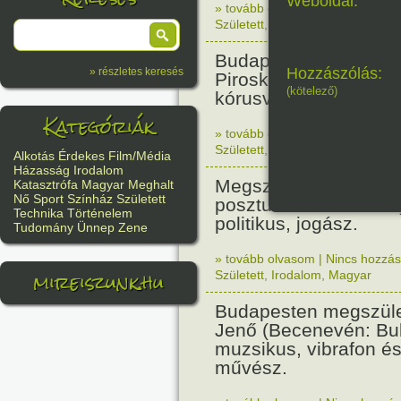
Weboldal:
» tovább olvasom
|
Nincs hozzász
Született
,
Történelem
,
Nő
Budapesten megszüle
Hozzászólás:
» részletes keresés
Piroska zenetanárnő,
(kötelező)
kórusvezető.
Kategóriák
» tovább olvasom
|
Nincs hozzász
Született
,
Nő
,
Zene
,
Magyar
Alkotás
Érdekes
Film/Média
Házasság
Irodalom
Megszületett Bibó Ist
Katasztrófa
Magyar
Meghalt
Nő
Sport
Színház
Született
posztumusz Széchenyi
Technika
Történelem
politikus, jogász.
Tudomány
Ünnep
Zene
» tovább olvasom
|
Nincs hozzász
mireiszunk.hu
Született
,
Irodalom
,
Magyar
Budapesten megszüle
Jenő (Becenevén: Bub
muzsikus, vibrafon és
művész.