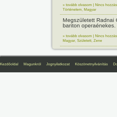
» tovább olvasom
|
Nincs hozzász
Történelem
,
Magyar
Megszületett Radnai
bariton operaénekes.
» tovább olvasom
|
Nincs hozzász
Magyar
,
Született
,
Zene
Kezdőoldal
Magunkról
Jognyilatkozat
Köszönetnyilvánítás
D