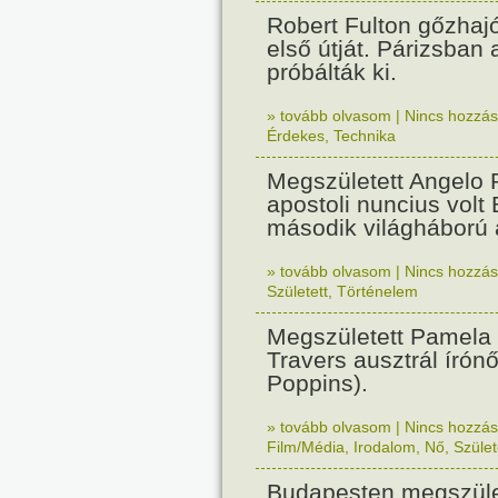
Robert Fulton gőzhaj
első útját. Párizsban
próbálták ki.
» tovább olvasom
|
Nincs hozzász
Érdekes
,
Technika
Megszületett Angelo R
apostoli nuncius volt
második világháború a
» tovább olvasom
|
Nincs hozzász
Született
,
Történelem
Megszületett Pamela
Travers ausztrál írón
Poppins).
» tovább olvasom
|
Nincs hozzász
Film/Média
,
Irodalom
,
Nő
,
Szület
Budapesten megszület