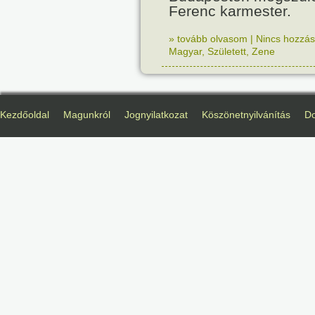
Ferenc karmester.
» tovább olvasom
|
Nincs hozzász
Magyar
,
Született
,
Zene
Kezdőoldal
Magunkról
Jognyilatkozat
Köszönetnyilvánítás
D