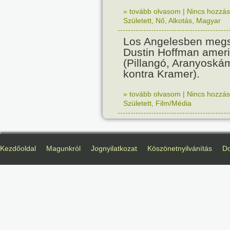
» tovább olvasom
|
Nincs hozzász
Született
,
Nő
,
Alkotás
,
Magyar
Los Angelesben megs
Dustin Hoffman ameri
(Pillangó, Aranyoská
kontra Kramer).
» tovább olvasom
|
Nincs hozzász
Született
,
Film/Média
Kezdőoldal
Magunkról
Jognyilatkozat
Köszönetnyilvánítás
D