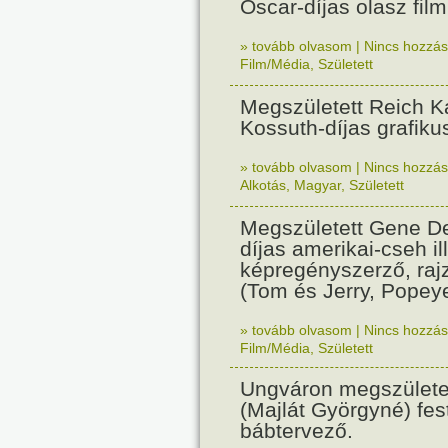
Oscar-díjas olasz fil
» tovább olvasom
|
Nincs hozzász
Film/Média
,
Született
Megszületett Reich Ká
Kossuth-díjas grafik
» tovább olvasom
|
Nincs hozzász
Alkotás
,
Magyar
,
Született
Megszületett Gene De
díjas amerikai-cseh ill
képregényszerző, raj
(Tom és Jerry, Popeye
» tovább olvasom
|
Nincs hozzász
Film/Média
,
Született
Ungváron megszületet
(Majlát Györgyné) fest
bábtervező.