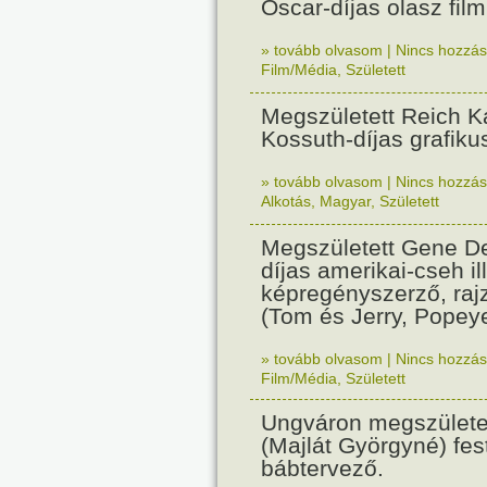
Oscar-díjas olasz fil
» tovább olvasom
|
Nincs hozzász
Film/Média
,
Született
Megszületett Reich Ká
Kossuth-díjas grafik
» tovább olvasom
|
Nincs hozzász
Alkotás
,
Magyar
,
Született
Megszületett Gene De
díjas amerikai-cseh ill
képregényszerző, raj
(Tom és Jerry, Popeye
» tovább olvasom
|
Nincs hozzász
Film/Média
,
Született
Ungváron megszületet
(Majlát Györgyné) fest
bábtervező.