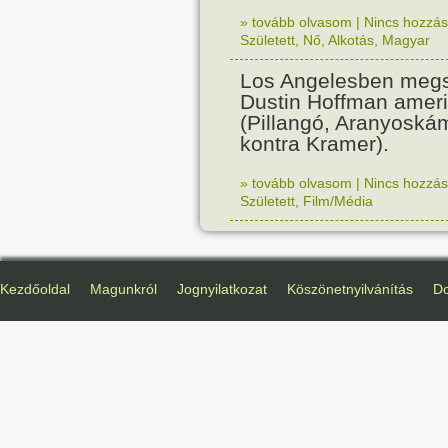
» tovább olvasom
|
Nincs hozzász
Született
,
Nő
,
Alkotás
,
Magyar
Los Angelesben megs
Dustin Hoffman ameri
(Pillangó, Aranyoská
kontra Kramer).
» tovább olvasom
|
Nincs hozzász
Született
,
Film/Média
Kezdőoldal
Magunkról
Jognyilatkozat
Köszönetnyilvánítás
D