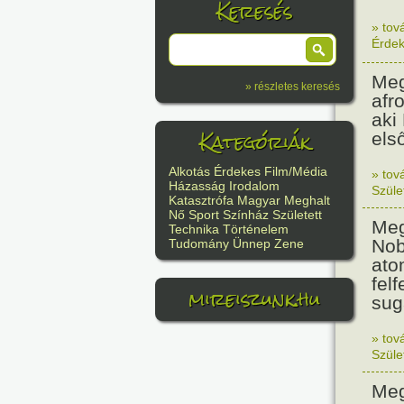
Keresés
» tov
Érde
Meg
» részletes keresés
afr
aki
Kategóriák
els
Alkotás
Érdekes
Film/Média
» tov
Házasság
Irodalom
Szüle
Katasztrófa
Magyar
Meghalt
Nő
Sport
Színház
Született
Meg
Technika
Történelem
Nob
Tudomány
Ünnep
Zene
ato
felf
mireiszunk.hu
sug
» tov
Szüle
Meg