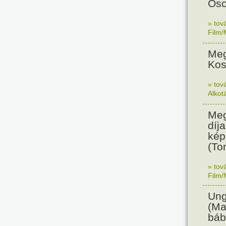
Osc
» tov
Film/
Meg
Kos
» tov
Alkot
Meg
díja
kép
(To
» tov
Film/
Ung
(Ma
báb