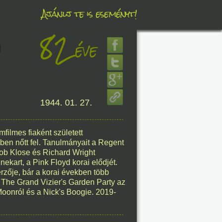
Ajánlj te is eseményt!
82
éve
éve
d
1944. 01. 27.
8. 08.
éve
filmes fiaként született
n nőtt fel. Tanulmányait a Regent
Bob Klose és Richard Wright
kart, a Pink Floyd korai elődjét.
zője, bár a korai években több
a The Grand Vizier's Garden Party az
8. 08.
onról és a Nick's Boogie. 2019-
éve