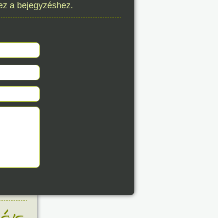
ez a bejegyzéshez.
8. 08.
éve
8. 08.
éve
8. 08.