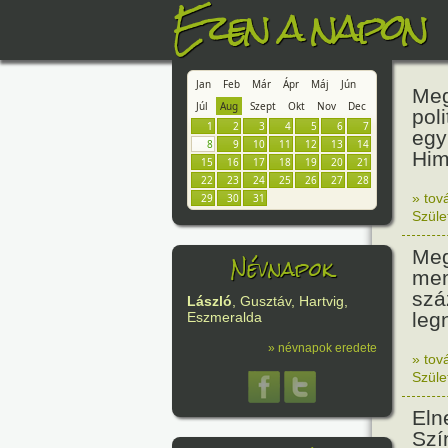
Ezen a napon
Jan
Feb
Már
Ápr
Máj
Jún
Meg
Júl
Aug
Szept
Okt
Nov
Dec
pol
1
2
3
4
5
6
7
egy
8
9
10
11
12
13
14
Him
15
16
17
18
19
20
21
22
23
24
25
26
27
28
» tov
29
30
31
Szüle
Meg
Névnapok
mem
szá
László
, Gusztáv, Hartvig,
leg
Eszmeralda
» névnapok eredete
» tov
Szüle
Eln
Szí