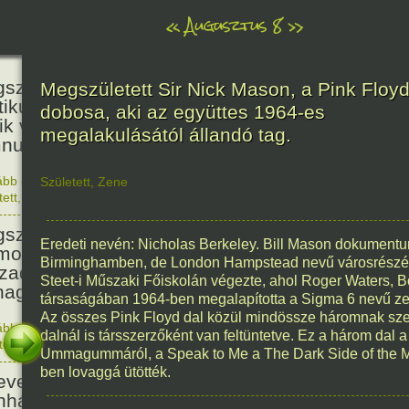
«
Augusztus 8
»
236
született Kölcsey Ferenc költő,
Megszületett Sir Nick Mason, a Pink Floy
itikus, akadémikus, a reformkor
dobosa, aki az együttes 1964-es
ik vezéregyénisége, a nemzeti
megalakulásától állandó tag.
nusz költője.
ább olvasom
|
1 hozzászólás, szólj Te is hozzá!
Született
,
Zene
1790. 0
tett
,
Történelem
,
Zene
,
Magyar
336
született Mikes Kelemen
Eredeti nevén: Nicholas Berkeley. Bill Mason dokumentum
oáríró, műfordító, a XVIII.
Birminghamben, de London Hampstead nevű városrészébe
zadi magyar prózairodalom
Steet-i Műszaki Főiskolán végezte, ahol Roger Waters, 
nagyobb alakja.
társaságában 1964-ben megalapította a Sigma 6 nevű zene
Az összes Pink Floyd dal közül mindössze háromnak szer
ább olvasom
|
1 hozzászólás, szólj Te is hozzá!
dalnál is társszerzőként van feltüntetve. Ez a három dal 
1690. 0
tett
,
Történelem
,
Irodalom
,
Magyar
186
Ummagummáról, a Speak to Me a The Dark Side of the Mo
ben lovaggá ütötték.
evezték a Pesti Magyar
nházat Nemzeti Színháznak.