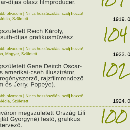
ar-díjas olasz filmproducer.
ább olvasom
|
Nincs hozzászólás, szólj hozzá!
Média
,
Született
1919. 0
104
született Reich Károly,
suth-díjas grafikusművész.
ább olvasom
|
Nincs hozzászólás, szólj hozzá!
ás
,
Magyar
,
Született
1922. 0
102
született Gene Deitch Oscar-
s amerikai-cseh illusztrátor,
regényszerző, rajzfilmrendező
m és Jerry, Popeye).
ább olvasom
|
Nincs hozzászólás, szólj hozzá!
1924. 0
Média
,
Született
100
váron megszületett Ország Lili
jlát Györgyné) festő, grafikus,
tervező.