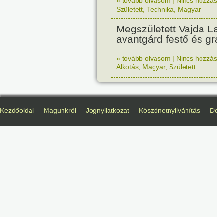
» tovább olvasom
|
Nincs hozzász
Született
,
Technika
,
Magyar
Megszületett Vajda La
avantgárd festő és gr
» tovább olvasom
|
Nincs hozzász
Alkotás
,
Magyar
,
Született
Kezdőoldal
Magunkról
Jognyilatkozat
Köszönetnyilvánítás
D