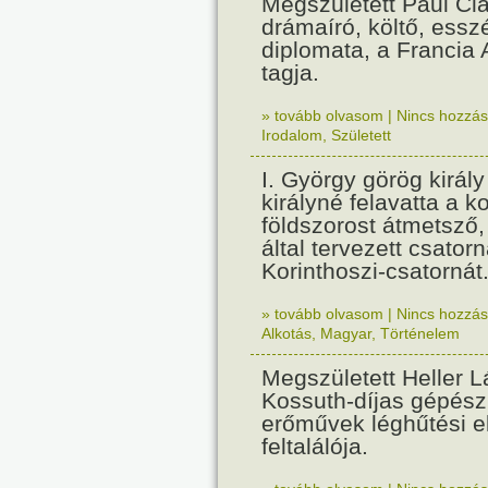
Megszületett Paul Cla
drámaíró, költő, essz
diplomata, a Francia
tagja.
» tovább olvasom
|
Nincs hozzász
Irodalom
,
Született
I. György görög királ
királyné felavatta a k
földszorost átmetsző,
által tervezett csatorn
Korinthoszi-csatornát
» tovább olvasom
|
Nincs hozzász
Alkotás
,
Magyar
,
Történelem
Megszületett Heller L
Kossuth-díjas gépés
erőművek léghűtési e
feltalálója.