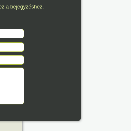
éve
ez a bejegyzéshez.
8. 06.
éve
8. 06.
éve