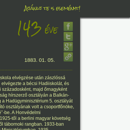
Ajánlj te is eseményt!
143
éve
éve
8. 06.
1883. 01. 05.
éve
iskola elvégzése után zászlóssá
elvégezte a bécsi Hadiiskolát, és
8. 06.
ri századosként, majd őrnagyként
ság hírszerző osztályán a Balkán-
éve
g a Hadügyminisztérium 5. osztályát
tó osztályának volt a csoportfőnöke,
é"-be. A Honvédelmi
 1925-től a berlini magyar követség
-től tábornoki rangban. 1933-ban
8. 06.
i Minisztériumban. 1935.