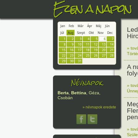
Ezen a napon
Jan
Feb
Már
Ápr
Máj
Jún
Led
Júl
Aug
Szept
Okt
Nov
Dec
Hir
1
2
3
4
5
6
7
8
9
10
11
12
13
14
» tov
15
16
17
18
19
20
21
Tört
22
23
24
25
26
27
28
29
30
31
A n
fol
Névnapok
» tov
Ünne
Berta
,
Bettina
, Géza,
Csobán
Meg
» névnapok eredete
Fle
peni
» tov
Szüle