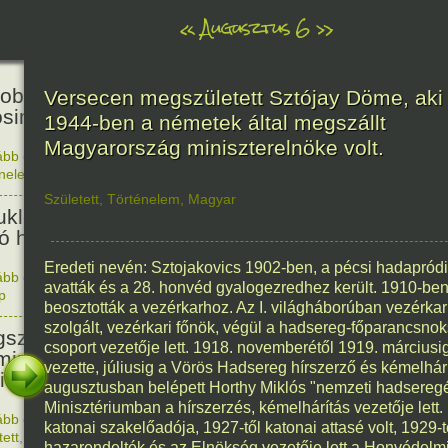
«
Augusztus 6
»
81
obták az első atombombát
Versecen megszületett Sztójay Döme, aki
osimára.
1944-ben a németek által megszállt
Magyarország miniszterelnöke volt.
ább olvasom
|
Nincs hozzászólás, szólj hozzá!
énelem
1945. 0
48
Született
,
Történelem
,
Magyar
ukleáris fegyverek betiltásáért
yó harc világnapja
Eredeti nevén: Sztojakovics 1902-ben, a pécsi hadapród
ább olvasom
|
Nincs hozzászólás, szólj hozzá!
avatták és a 28. honvéd gyalogezredhez került. 1910-ben 
p
1978. 0
145
beosztották a vezérkarhoz. Az I. világháborúban vezérka
szolgált, vezérkari főnök, végül a hadsereg-főparancsnok
született Sir Alexander
csoport vezetője lett. 1918. novemberétől 1919. márciusi
ming, Nobel-díjas angol orvos, a
vezette, júliusig a Vörös Hadsereg hírszerző és kémelhárí
cillin felfedezője.
augusztusban belépett Horthy Miklós "nemzeti hadsereg
Minisztériumban a hírszerzés, kémelhárítás vezetője lett.
ább olvasom
|
1 hozzászólás, szólj Te is hozzá!
katonai szakelőadója, 1927-től katonai attasé volt, 1929
1881. 0
tett
,
Alkotás
hazarendelték és az Elnökség vezetője lett a Honvédelm