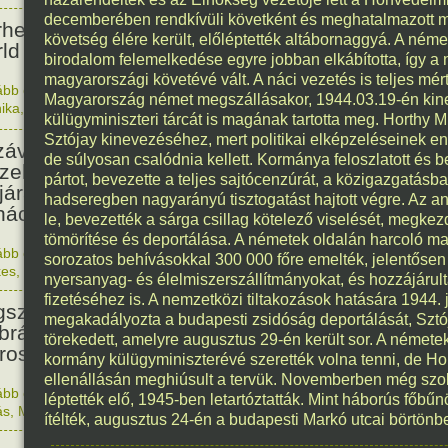
35
decemberében rendkívüli követként és meghatalmazott mi
rhetővé vált az első ismert
követség élére került, előléptették altábornaggyá. A néme
ld Wide Web oldal.
birodalom felemelkedése egyre jobban elkábította, így 
magyarországi követévé vált. A náci vezetés is teljes mé
ább olvasom
|
Nincs hozzászólás, szólj hozzá!
Magyarország német megszállásakor, 1944.03.19-én kine
ika
,
Érdekes
1991. 0
külügyminiszteri tárcát is magának tartotta meg. Horthy M
503
Sztójay kinevezéséhez, mert politikai elképzeléseinek e
závaszentdemeteri-nagyolaszi
de súlyosan csalódnia kellett. Kormánya feloszlatott és be
zelem, ahol a magyarok
pártot, bevezette a teljes sajtócenzúrát, a közigazgatás
ljára győzték le a törököket
hadseregben nagyarányú tisztogatást hajtott végre. Az ant
ács előtt.
le, bevezették a sárga csillag kötelező viselését, megke
tömörítése és deportálása. A németek oldalán harcoló m
ább olvasom
|
Nincs hozzászólás, szólj hozzá!
sorozatos behívásokkal 300 000 főre emelték, jelentőse
1523. 0
kes
,
Magyar
,
Történelem
nyersanyag- és élelmiszerszállítmányokat, és hozzájárul
208
fizetéséhez is. A nemzetközi tiltakozások hatására 1944.
született Marschalkó János
megakadályozta a budapesti zsidóság deportálását, Sztó
brász, aki a Lánchíd
törekedett, amelyre augusztus 29-én került sor. A némete
roszlánjait készítette.
kormány külügyminiszterévé szerették volna tenni, de Ho
ellenállásán meghiúsult a tervük. Novemberben még szol
ább olvasom
|
Nincs hozzászólás, szólj hozzá!
léptették elő, 1945-ben letartóztatták. Mint háborús főbűn
1818. 0
ás
,
Magyar
,
Született
ítélték, augusztus 24-én a budapesti Markó utcai börtönb