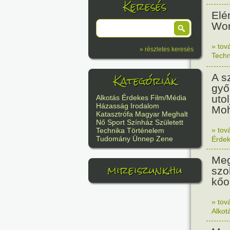
Keresés
Elé
Wor
» tov
» részletes keresés
Techn
Kategóriák
A s
győ
uto
Alkotás
Érdekes
Film/Média
Házasság
Irodalom
Moh
Katasztrófa
Magyar
Meghalt
Nő
Sport
Színház
Született
» tov
Technika
Történelem
Tudomány
Ünnep
Zene
Érde
Meg
mireiszunk.hu
szo
kőo
» tov
Alkot