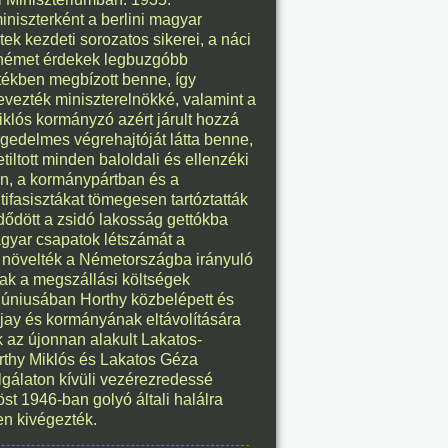
niszterként a berlini magyar
éve
tek kezdeti sorozatos sikerei, a náci
a német érdekek legbuzgóbb
rtékben megbízott benne, így
vezték miniszterelnökké, valamint a
8. 06.
iklós kormányzó azért járult hozzá
ngedelmes végrehajtóját látta benne,
éve
tiltott minden baloldali és ellenzéki
ban, a kormánypártban és a
ifasisztákat tömegesen tartóztatták
zdődött a zsidó lakosság gettókba
agyar csapatok létszámát a
n növelték a Németországba irányuló
8. 06.
tak a megszállási költségek
 júniusában Horthy közbelépett és
éve
jay és kormányának eltávolítására
k az újonnan alakult Lakatos-
rthy Miklós és Lakatos Géza
gálaton kívüli vezérezredessé
öst 1946-ban golyó általi halálra
8. 06.
en kivégezték.