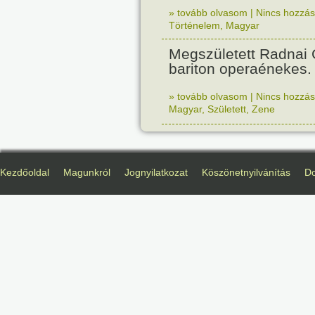
» tovább olvasom
|
Nincs hozzász
Történelem
,
Magyar
Megszületett Radnai
bariton operaénekes.
» tovább olvasom
|
Nincs hozzász
Magyar
,
Született
,
Zene
Kezdőoldal
Magunkról
Jognyilatkozat
Köszönetnyilvánítás
D