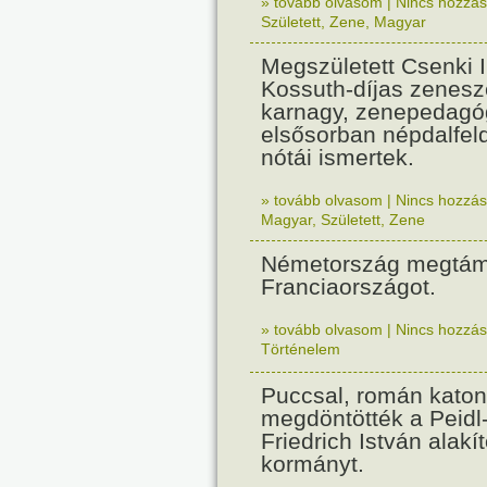
» tovább olvasom
|
Nincs hozzász
Született
,
Zene
,
Magyar
Megszületett Csenki 
Kossuth-díjas zenesz
karnagy, zenepedagó
elsősorban népdalfel
nótái ismertek.
» tovább olvasom
|
Nincs hozzász
Magyar
,
Született
,
Zene
Németország megtám
Franciaországot.
» tovább olvasom
|
Nincs hozzász
Történelem
Puccsal, román katon
megdöntötték a Peidl
Friedrich István alakít
kormányt.