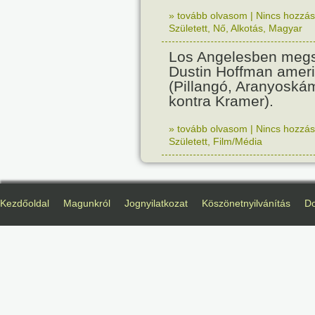
» tovább olvasom
|
Nincs hozzász
Született
,
Nő
,
Alkotás
,
Magyar
Los Angelesben megs
Dustin Hoffman ameri
(Pillangó, Aranyoská
kontra Kramer).
» tovább olvasom
|
Nincs hozzász
Született
,
Film/Média
Kezdőoldal
Magunkról
Jognyilatkozat
Köszönetnyilvánítás
D