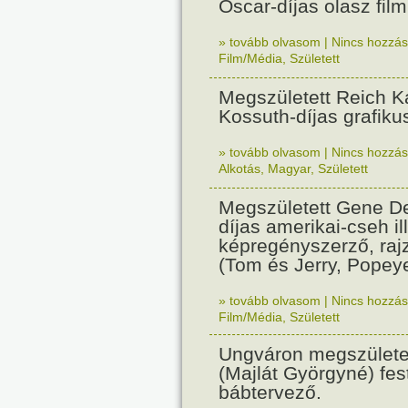
Oscar-díjas olasz fil
» tovább olvasom
|
Nincs hozzász
Film/Média
,
Született
Megszületett Reich Ká
Kossuth-díjas grafik
» tovább olvasom
|
Nincs hozzász
Alkotás
,
Magyar
,
Született
Megszületett Gene De
díjas amerikai-cseh ill
képregényszerző, raj
(Tom és Jerry, Popeye
» tovább olvasom
|
Nincs hozzász
Film/Média
,
Született
Ungváron megszületet
(Majlát Györgyné) fest
bábtervező.