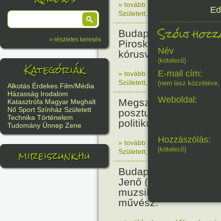
» tovább olvasom
|
Nincs hozzász
Ed
Született
,
Történelem
,
Nő
Szólj hozzá
Budapesten megszüle
» részletes keresés
Piroska zenetanárnő,
Név
kórusvezető.
(kötelező)
Kategóriák
E-mail cím:
» tovább olvasom
|
Nincs hozzász
Született
,
Nő
,
Zene
,
Magyar
(nem lesz közzétéve, 
Alkotás
Érdekes
Film/Média
Házasság
Irodalom
Weboldal:
Megszületett Bibó Ist
Katasztrófa
Magyar
Meghalt
Nő
Sport
Színház
Született
posztumusz Széchenyi
Technika
Történelem
politikus, jogász.
Tudomány
Ünnep
Zene
Hozzászólás:
» tovább olvasom
|
Nincs hozzász
mireiszunk.hu
(kötelező)
Született
,
Irodalom
,
Magyar
Budapesten megszüle
Jenő (Becenevén: Bub
muzsikus, vibrafon és
művész.