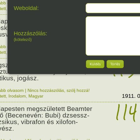
ább olvasom
|
Nincs hozzászólás, szólj hozzá!
Weboldal:
1876. 0
tett
,
Történelem
,
Nő
128
apesten megszületett Szalmás
oska zenetanárnő, zeneszerző,
Hozzászólás:
usvezető.
(kötelező)
ább olvasom
|
Nincs hozzászólás, szólj hozzá!
1898. 0
tett
,
Nő
,
Zene
,
Magyar
115
született Bibó István,
Küldés
Törlés
ztumusz Széchenyi-díjas író,
tikus, jogász.
ább olvasom
|
Nincs hozzászólás, szólj hozzá!
1911. 0
tett
,
Irodalom
,
Magyar
114
apesten megszületett Beamter
ő (Becenevén: Bubi) dzsessz-
sikus, vibrafon és xilofon-
ész.