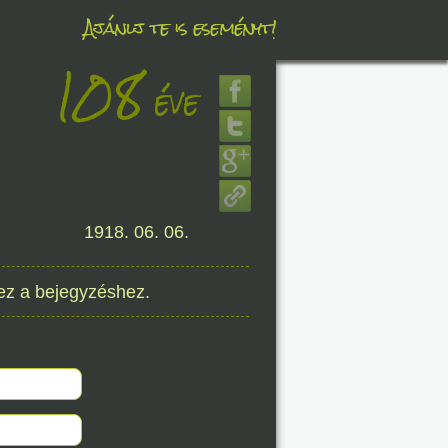
Ajánlj te is eseményt!
108
éve
éve
8. 07.
éve
1918. 06. 06.
ez a bejegyzéshez.
8. 07.
éve