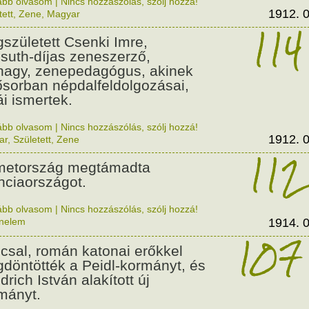
ább olvasom
|
Nincs hozzászólás, szólj hozzá!
1912. 0
tett
,
Zene
,
Magyar
114
született Csenki Imre,
suth-díjas zeneszerző,
nagy, zenepedagógus, akinek
ősorban népdalfeldolgozásai,
ái ismertek.
ább olvasom
|
Nincs hozzászólás, szólj hozzá!
1912. 0
ar
,
Született
,
Zene
112
etország megtámadta
nciaországot.
ább olvasom
|
Nincs hozzászólás, szólj hozzá!
énelem
1914. 0
107
csal, román katonai erőkkel
döntötték a Peidl-kormányt, és
drich István alakított új
mányt.