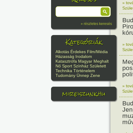
» tov
Szüle
Bud
» részletes keresés
Pir
kór
Kategóriák
» tov
Szüle
Alkotás
Érdekes
Film/Média
Házasság
Irodalom
Meg
Katasztrófa
Magyar
Meghalt
Nő
Sport
Színház
Született
pos
Technika
Történelem
poli
Tudomány
Ünnep
Zene
» tov
mireiszunk.hu
Szüle
Bud
Jen
muz
műv