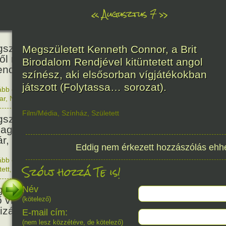
«
Augusztus 7
»
466
született Báthori Erzsébet,
Megszületett Kenneth Connor, a Brit
ről rémséges és kegyetlen
Birodalom Rendjével kitüntetett angol
endák éltek.
színész, aki elsősorban vígjátékokban
játszott (Folytassa… sorozat).
ább olvasom
|
Nincs hozzászólás, szólj hozzá!
1560. 0
ar
,
Nő
,
Történelem
201
Film/Média
,
Színház
,
Született
született Kondor Gusztáv
llagász, matematikus, egyetemi
ár, akadémikus.
Eddig nem érkezett hozzászólás ehh
ább olvasom
|
Nincs hozzászólás, szólj hozzá!
Szólj hozzá Te is!
1825. 0
tett
,
Technika
,
Magyar
150
született Mata Hari, a híres
Név
ő világháborús táncosnő,
(kötelező)
tizán és kém.
E-mail cím:
(nem lesz közzétéve, de kötelező)