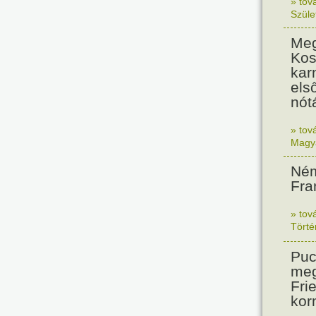
» tov
Szüle
Meg
Kos
kar
els
nót
» tov
Magy
Ném
Fra
» tov
Tört
Puc
meg
Frie
kor