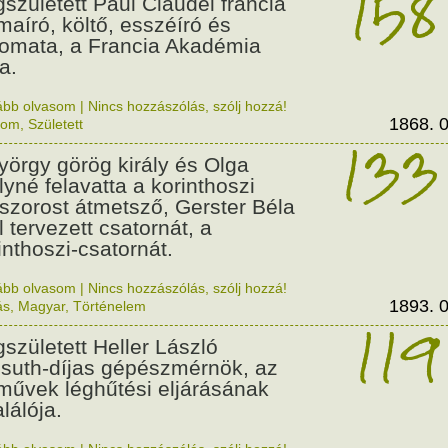
158
született Paul Claudel francia
maíró, költő, esszéíró és
lomata, a Francia Akadémia
a.
ább olvasom
|
Nincs hozzászólás, szólj hozzá!
1868. 0
lom
,
Született
133
György görög király és Olga
ályné felavatta a korinthoszi
dszorost átmetsző, Gerster Béla
l tervezett csatornát, a
inthoszi-csatornát.
ább olvasom
|
Nincs hozzászólás, szólj hozzá!
1893. 0
ás
,
Magyar
,
Történelem
119
született Heller László
suth-díjas gépészmérnök, az
művek léghűtési eljárásának
alálója.