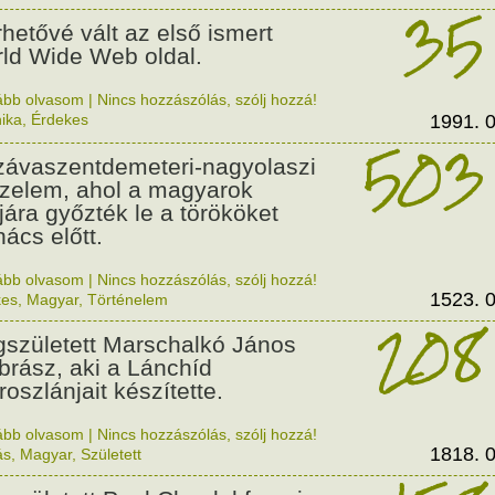
35
rhetővé vált az első ismert
ld Wide Web oldal.
ább olvasom
|
Nincs hozzászólás, szólj hozzá!
ika
,
Érdekes
1991. 0
503
závaszentdemeteri-nagyolaszi
zelem, ahol a magyarok
ljára győzték le a törököket
ács előtt.
ább olvasom
|
Nincs hozzászólás, szólj hozzá!
1523. 0
kes
,
Magyar
,
Történelem
208
született Marschalkó János
brász, aki a Lánchíd
roszlánjait készítette.
ább olvasom
|
Nincs hozzászólás, szólj hozzá!
1818. 0
ás
,
Magyar
,
Született