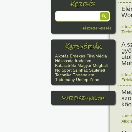
Keresés
Elé
Wor
» tov
» részletes keresés
Techn
Kategóriák
A s
győ
uto
Alkotás
Érdekes
Film/Média
Házasság
Irodalom
Moh
Katasztrófa
Magyar
Meghalt
Nő
Sport
Színház
Született
» tov
Technika
Történelem
Tudomány
Ünnep
Zene
Érde
Meg
mireiszunk.hu
szo
kőo
» tov
Alkot