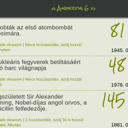
«
Augusztus 6
»
81
obták az első atombombát
osimára.
ább olvasom
|
Nincs hozzászólás, szólj hozzá!
énelem
1945. 0
48
ukleáris fegyverek betiltásáért
yó harc világnapja
ább olvasom
|
Nincs hozzászólás, szólj hozzá!
p
1978. 0
145
született Sir Alexander
ming, Nobel-díjas angol orvos, a
cillin felfedezője.
ább olvasom
|
1 hozzászólás, szólj Te is hozzá!
1881. 0
tett
,
Alkotás