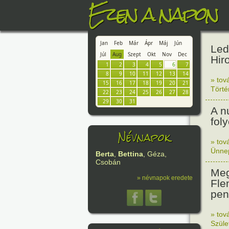
Ezen a napon
Jan
Feb
Már
Ápr
Máj
Jún
Led
Júl
Aug
Szept
Okt
Nov
Dec
Hir
1
2
3
4
5
6
7
8
9
10
11
12
13
14
» tov
15
16
17
18
19
20
21
Tört
22
23
24
25
26
27
28
29
30
31
A n
fol
Névnapok
» tov
Ünne
Berta
,
Bettina
, Géza,
Csobán
Meg
» névnapok eredete
Fle
peni
» tov
Szüle