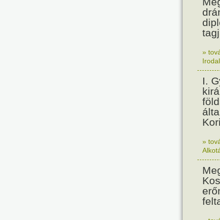
Meg
drá
dip
tagj
» tov
Iroda
I. 
kir
föl
álta
Kor
» tov
Alkot
Meg
Kos
erő
felt