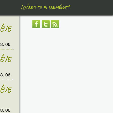
Ajánlj te is eseményt!
éve
8. 06.
éve
8. 06.
éve
8. 06.