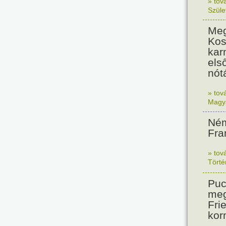
» tov
Szüle
Meg
Kos
kar
els
nót
» tov
Magy
Ném
Fra
» tov
Tört
Puc
meg
Frie
kor