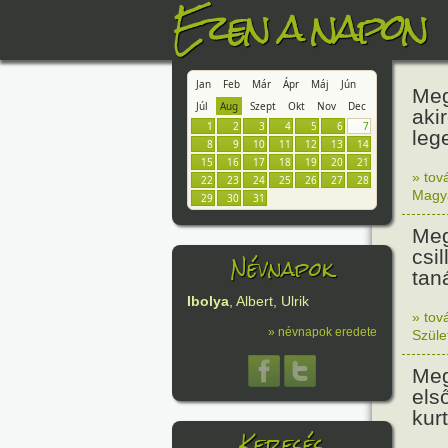
Ezen a napon
Jan
Feb
Már
Ápr
Máj
Jún
Meg
Júl
Aug
Szept
Okt
Nov
Dec
aki
1
2
3
4
5
6
7
leg
8
9
10
11
12
13
14
15
16
17
18
19
20
21
» tov
22
23
24
25
26
27
28
Magy
29
30
31
Meg
csi
Névnapok
tan
Ibolya
, Albert, Ulrik
» tov
» névnapok eredete
Szüle
Meg
els
kur
Keresés