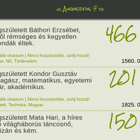
«
Augusztus 7
»
466
született Báthori Erzsébet,
ről rémséges és kegyetlen
endák éltek.
ább olvasom
|
Nincs hozzászólás, szólj hozzá!
1560. 0
ar
,
Nő
,
Történelem
201
született Kondor Gusztáv
llagász, matematikus, egyetemi
ár, akadémikus.
ább olvasom
|
Nincs hozzászólás, szólj hozzá!
1825. 0
tett
,
Technika
,
Magyar
150
született Mata Hari, a híres
ő világháborús táncosnő,
tizán és kém.