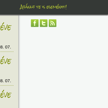
Ajánlj te is eseményt!
éve
8. 07.
éve
8. 07.
éve