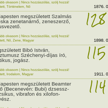
ább olvasom
|
Nincs hozzászólás, szólj hozzá!
1876. 0
tett
,
Történelem
,
Nő
128
apesten megszületett Szalmás
oska zenetanárnő, zeneszerző,
usvezető.
ább olvasom
|
Nincs hozzászólás, szólj hozzá!
1898. 0
tett
,
Nő
,
Zene
,
Magyar
115
született Bibó István,
ztumusz Széchenyi-díjas író,
tikus, jogász.
ább olvasom
|
Nincs hozzászólás, szólj hozzá!
1911. 0
tett
,
Irodalom
,
Magyar
114
apesten megszületett Beamter
ő (Becenevén: Bubi) dzsessz-
sikus, vibrafon és xilofon-
ész.