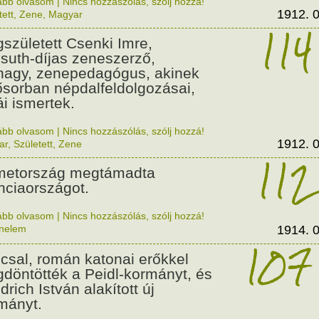
ább olvasom
|
Nincs hozzászólás, szólj hozzá!
1912. 0
tett
,
Zene
,
Magyar
114
született Csenki Imre,
suth-díjas zeneszerző,
nagy, zenepedagógus, akinek
ősorban népdalfeldolgozásai,
ái ismertek.
ább olvasom
|
Nincs hozzászólás, szólj hozzá!
1912. 0
ar
,
Született
,
Zene
112
etország megtámadta
nciaországot.
ább olvasom
|
Nincs hozzászólás, szólj hozzá!
énelem
1914. 0
107
csal, román katonai erőkkel
döntötték a Peidl-kormányt, és
drich István alakított új
mányt.