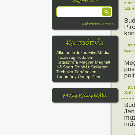
» tov
Szüle
Bud
» részletes keresés
Pir
kór
Kategóriák
» tov
Szüle
Alkotás
Érdekes
Film/Média
Házasság
Irodalom
Meg
Katasztrófa
Magyar
Meghalt
Nő
Sport
Színház
Született
pos
Technika
Történelem
poli
Tudomány
Ünnep
Zene
» tov
mireiszunk.hu
Szüle
Bud
Jen
muz
műv